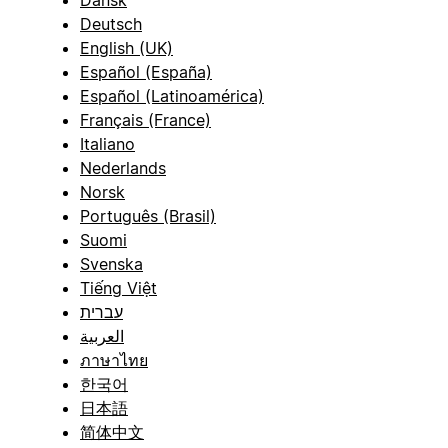
Deutsch
English (UK)
Español (España)
Español (Latinoamérica)
Français (France)
Italiano
Nederlands
Norsk
Português (Brasil)
Suomi
Svenska
Tiếng Việt
עברית
العربية
ภาษาไทย
한국어
日本語
简体中文