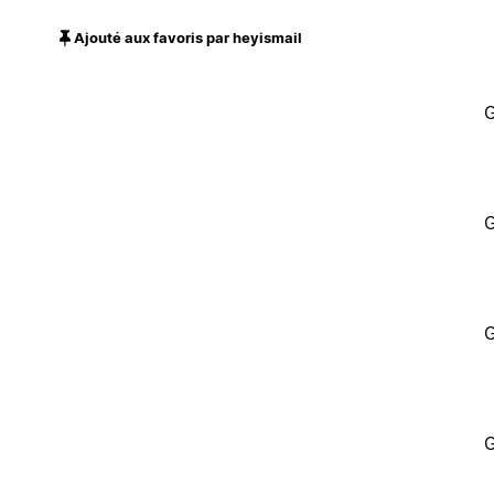
Ajouté aux favoris par heyismail
G
G
G
G