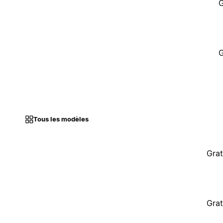
G
G
Tous les modèles
Grat
Grat