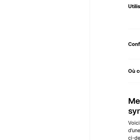
Utili
Conf
Où c
Met
sy
Voic
d’un
ci-d