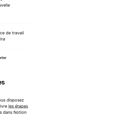
velle
ce de travail
ira
rter
es
vous disposez
uivre
les étapes
ts dans Notion