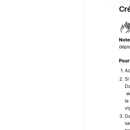
Cré
Note
déplo
Pour 
A
Si
Da
d
la
vi
Da
sa