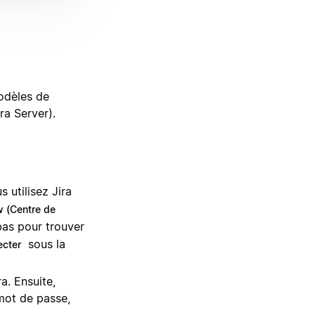
modèles de
ra Server).
us utilisez Jira
w (Centre de
 bas pour trouver
sous la
cter
a. Ensuite,
 mot de passe,