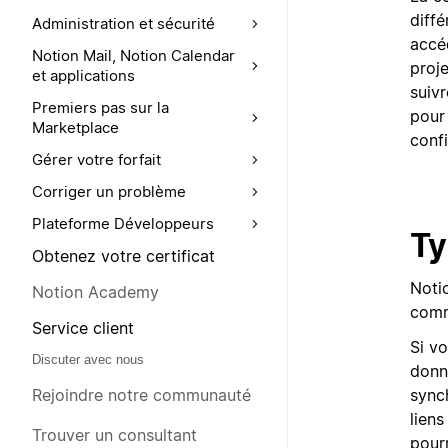
diffé
Administration et sécurité
accé
Notion Mail, Notion Calendar
proje
et applications
suivr
Premiers pas sur la
pour
Marketplace
confi
Gérer votre forfait
Corriger un problème
Plateforme Développeurs
Ty
Obtenez votre certificat
Noti
Notion Academy
comm
Service client
Si v
Discuter avec nous
donn
synch
Rejoindre notre communauté
liens
Trouver un consultant
pourr