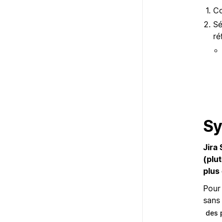
Co
Sé
ré
Sy
Jira
(plu
plus
Pour 
sans
des 