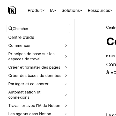
Produit
IA
Solutions
Ressources
Centr
Chercher dans le centre d’aide
Centre d’aide
C
Commencer
Principes de base sur les
DANS 
espaces de travail
Con
Créer et formater des pages
à vo
Créer des bases de données
Partager et collaborer
Automatisation et
connexions
Travailler avec l’IA de Notion
Les agents dans Notion
La c