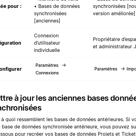
sée pour :
• Bases de données
synchronisées [nou
synchronisées
version améliorée]
[anciennes]
Connexion
Propriétaire d’espa
iguration
d’utilisateur
et administrateur J
individuelle
→
Paramètres
→
onfigurer
Paramètres
Impo
Connexions
tre à jour les anciennes bases donné
nchronisées
i à quoi ressemblent les bases de données antérieures. Si 
e base de données synchronisée antérieure, vous pouvez s
essous
pour recréer vos bases de données Projets et Ticke