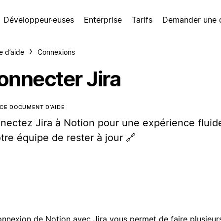
Développeur·euses
Enterprise
Tarifs
Demander une
e d’aide
Connexions
onnecter Jira
CE DOCUMENT D’AIDE
nectez Jira à Notion pour une expérience fluid
tre équipe de rester à jour 🔗
onnexion de Notion avec Jira vous permet de faire plusieur