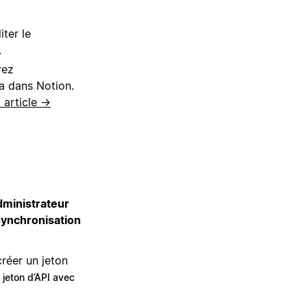
iter le
.
rez
ra dans Notion.
 article →
administrateur
 synchronisation
créer un jeton
 jeton d’API avec