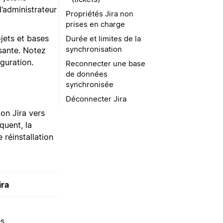
d’administrateur
Propriétés Jira non
prises en charge
ojets et bases
Durée et limites de la
synchronisation
ssante. Notez
guration.
Reconnecter une base
de données
synchronisée
Déconnecter Jira
ion Jira vers
quent, la
 réinstallation
ira
es