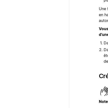
pu
Une f
en ha
auto
Vous
d’un
Da
Da
êt
de
Cré
Note