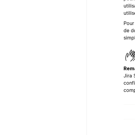
utili
utili
Pour 
de d
simpl
Rema
Jira 
confi
comp