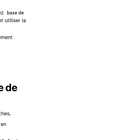
nez
base de
 utiliser la
ement
e de
ches
.
 en