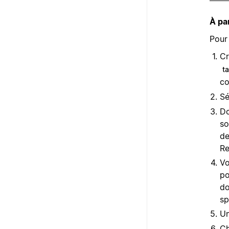
À pa
Pour
Cr
t
c
Sé
Do
so
de
Re
Vo
po
do
sp
Un
Ch