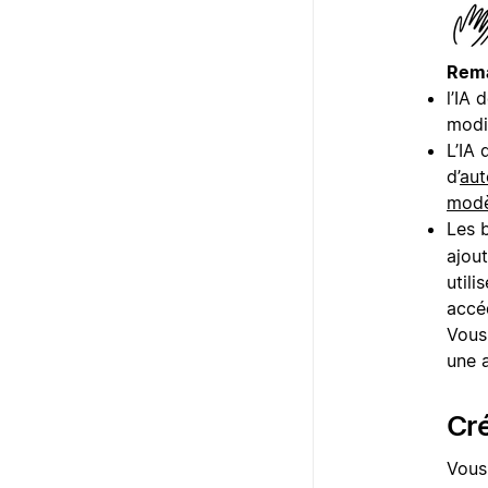
Rema
l’IA
modi
L’IA
d’
aut
modè
Les 
ajou
util
accé
Vous
une 
Cré
Vous