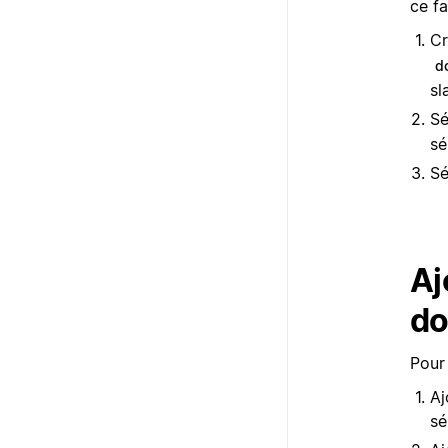
ce fa
Cr
d
s
Sé
sé
Sé
Aj
do
Pour
Aj
sé