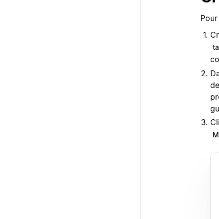
Pour
Cr
t
c
Da
de
pr
gu
Cl
Mo