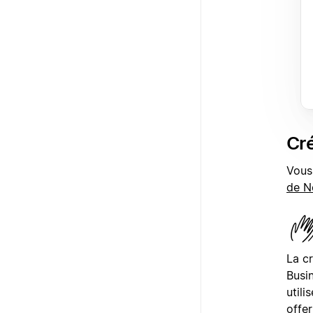
Cré
Vous
de N
La cr
Busin
utili
offer