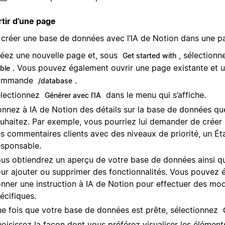
rtir d’une page
 créer une base de données avec l’IA de Notion dans une pa
éez une nouvelle page et, sous
, sélection
Get started with
. Vous pouvez également ouvrir une page existante et uti
able
ommande
.
/database
lectionnez
dans le menu qui s’affiche.
Générer avec l’IA
nnez à IA de Notion des détails sur la base de données qu
uhaitez. Par exemple, vous pourriez lui demander de créer u
s commentaires clients avec des niveaux de priorité, un Éta
sponsable.
us obtiendrez un aperçu de votre base de données ainsi q
ur ajouter ou supprimer des fonctionnalités. Vous pouvez
nner une instruction à IA de Notion pour effectuer des mod
écifiques.
e fois que votre base de données est prête, sélectionnez
oisissez la façon dont vous préférez visualiser les élémen