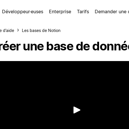
Développeur·euses
Enterprise
Tarifs
Demander une
e d’aide
Les bases de Notion
réer une base de donné
Lecture