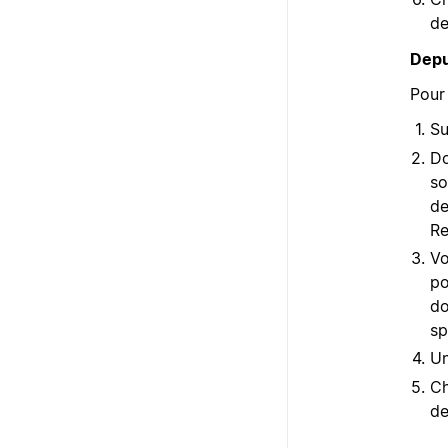
de
Depu
Pour
Su
Do
so
de
Re
Vo
po
do
sp
Un
Ch
de