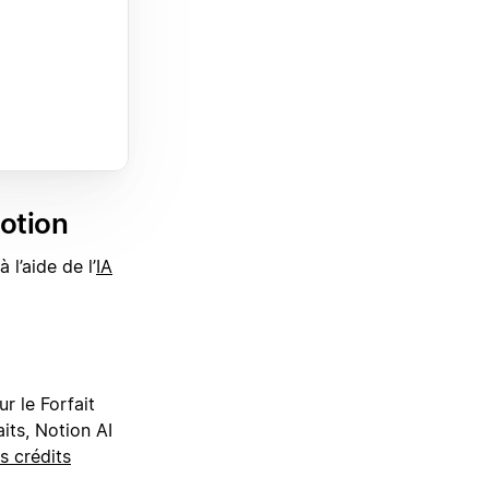
Notion
l’aide de l’
IA
r le Forfait
aits, Notion AI
s crédits