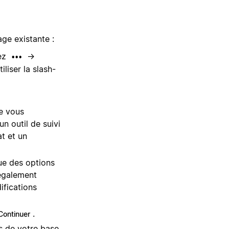
ge existante :
nez
→
•••
liser la slash-
e vous
n outil de suivi
t et un
ue des options
 également
ifications
.
Continuer
ts de votre base