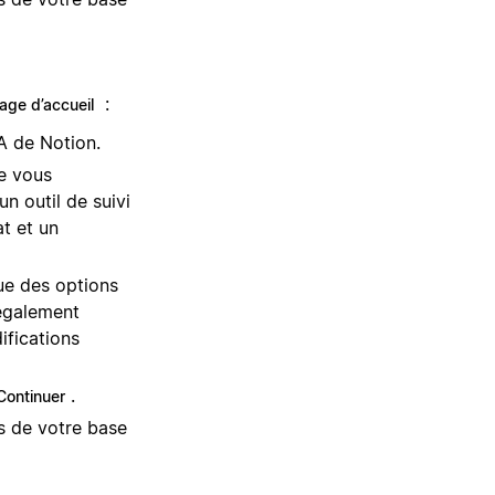
:
age d’accueil
A de Notion.
e vous
n outil de suivi
t et un
ue des options
 également
ifications
.
Continuer
ts de votre base