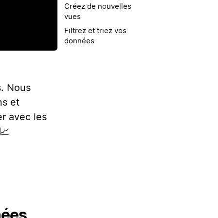
Créez de nouvelles
vues
Filtrez et triez vos
données
s. Nous
ns et
er avec les
 📈
nées