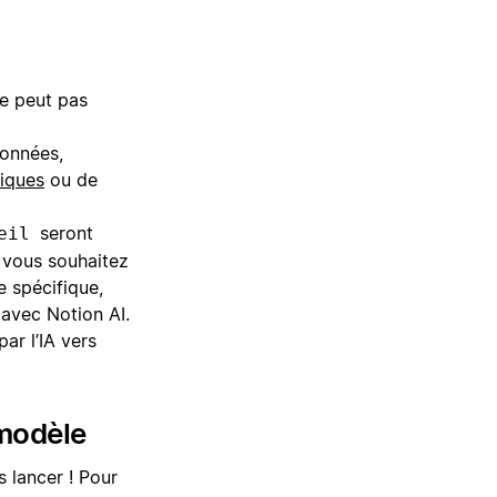
ne peut pas
données,
iques
ou de
seront
eil
i vous souhaitez
e spécifique,
avec Notion AI.
r l’IA vers
 modèle
 lancer ! Pour