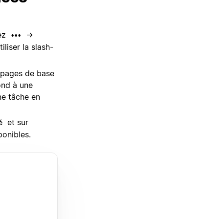
nez
→
•••
liser la slash-
 pages de base
ond à une
ne tâche en
et sur
é
ponibles.