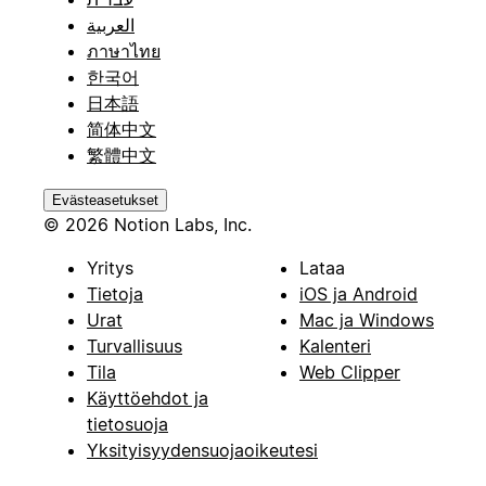
العربية
ภาษาไทย
한국어
日本語
简体中文
繁體中文
Evästeasetukset
© 2026 Notion Labs, Inc.
Yritys
Lataa
Tietoja
iOS ja Android
Urat
Mac ja Windows
Turvallisuus
Kalenteri
Tila
Web Clipper
Käyttöehdot ja
tietosuoja
Yksityisyydensuojaoikeutesi