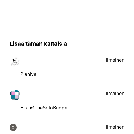
Lisää tämän kaltaisia
Ilmainen
Planiva
Ilmainen
Ella @TheSoloBudget
Ilmainen
C