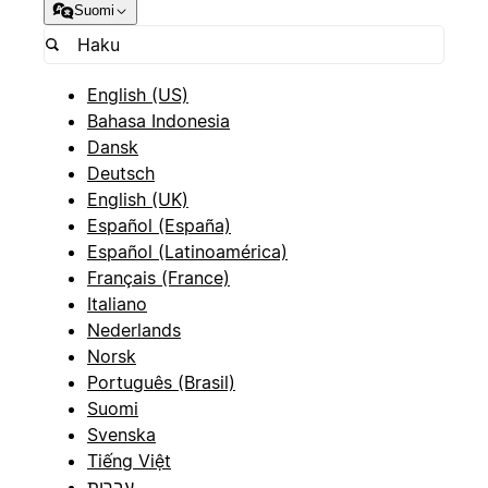
Suomi
English (US)
Bahasa Indonesia
Dansk
Deutsch
English (UK)
Español (España)
Español (Latinoamérica)
Français (France)
Italiano
Nederlands
Norsk
Português (Brasil)
Suomi
Svenska
Tiếng Việt
עברית