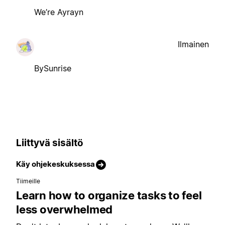
We’re Ayrayn
Ilmainen
BySunrise
Liittyvä sisältö
Käy ohjekeskuksessa
Tiimeille
Learn how to organize tasks to feel
less overwhelmed