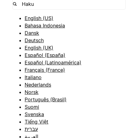
English (US)
Bahasa Indonesia
Dansk
Deutsch
English (UK)
Español (España)
Español (Latinoamérica)
Français (France)
Italiano
Nederlands
Norsk
Português (Brasil)
Suomi
Svenska
Tiếng Việt
עברית
العربية