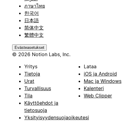
ภาษาไทย
한국어
日本語
简体中文
繁體中文
Evästeasetukset
© 2026 Notion Labs, Inc.
Yritys
Lataa
Tietoja
iOS ja Android
Urat
Mac ja Windows
Turvallisuus
Kalenteri
Tila
Web Clipper
Käyttöehdot ja
tietosuoja
Yksityisyydensuojaoikeutesi