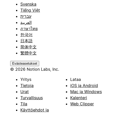
Svenska
Tiếng Việt
עברית
العربية
ภาษาไทย
한국어
日本語
简体中文
繁體中文
Evästeasetukset
© 2026 Notion Labs, Inc.
Yritys
Lataa
Tietoja
iOS ja Android
Urat
Mac ja Windows
Turvallisuus
Kalenteri
Tila
Web Clipper
Käyttöehdot ja