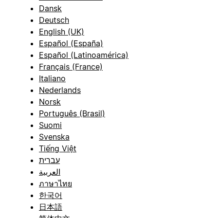
Dansk
Deutsch
English (UK)
Español (España)
Español (Latinoamérica)
Français (France)
Italiano
Nederlands
Norsk
Português (Brasil)
Suomi
Svenska
Tiếng Việt
עברית
العربية
ภาษาไทย
한국어
日本語