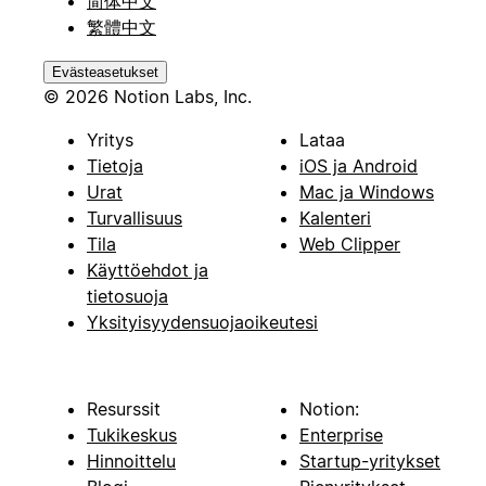
简体中文
繁體中文
Evästeasetukset
© 2026 Notion Labs, Inc.
Yritys
Lataa
Tietoja
iOS ja Android
Urat
Mac ja Windows
Turvallisuus
Kalenteri
Tila
Web Clipper
Käyttöehdot ja
tietosuoja
Yksityisyydensuojaoikeutesi
Resurssit
Notion:
Tukikeskus
Enterprise
Hinnoittelu
Startup-yritykset