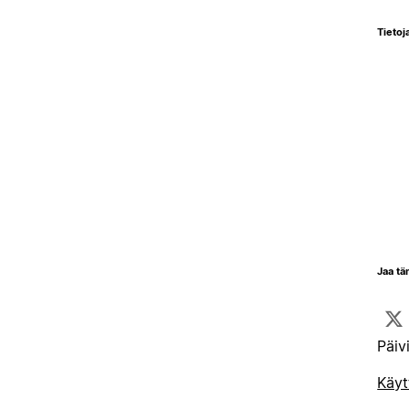
Tietoja
Jaa tä
Päiv
Käyt