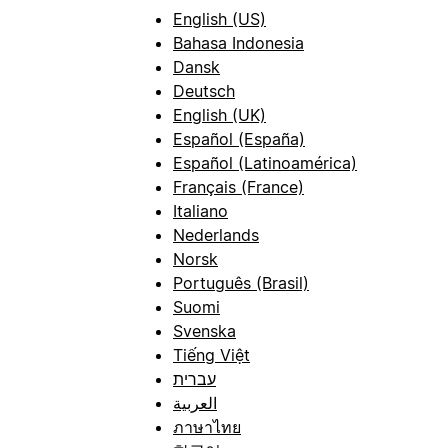
English (US)
Bahasa Indonesia
Dansk
Deutsch
English (UK)
Español (España)
Español (Latinoamérica)
Français (France)
Italiano
Nederlands
Norsk
Português (Brasil)
Suomi
Svenska
Tiếng Việt
עברית
العربية
ภาษาไทย