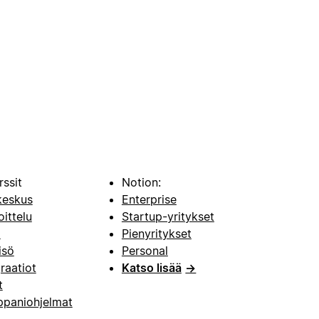
rssit
Notion:
keskus
Enterprise
oittelu
Startup-yritykset
i
Pienyritykset
isö
Personal
raatiot
Katso lisää
→
t
paniohjelmat