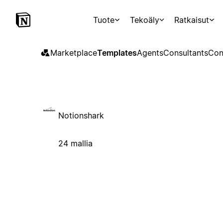
Tuote
Tekoäly
Ratkaisut
Marketplace
Templates
Agents
Consultants
Con
Notionshark
24 mallia