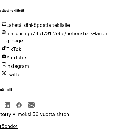
 tästä tekijästä
Lähetä sähköpostia tekijälle
mailchi.mp/79b1731f2ebe/notionshark-landin
g-page
TikTok
YouTube
Instagram
Twitter
mä malli
itetty viimeksi 56 vuotta sitten
töehdot