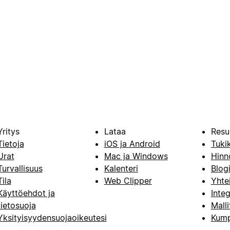
Yritys
Lataa
Resu
Tietoja
iOS ja Android
Tuki
Urat
Mac ja Windows
Hinn
Turvallisuus
Kalenteri
Blog
Tila
Web Clipper
Yhte
Käyttöehdot ja
Integ
tietosuoja
Malli
Yksityisyydensuojaoikeutesi
Kump