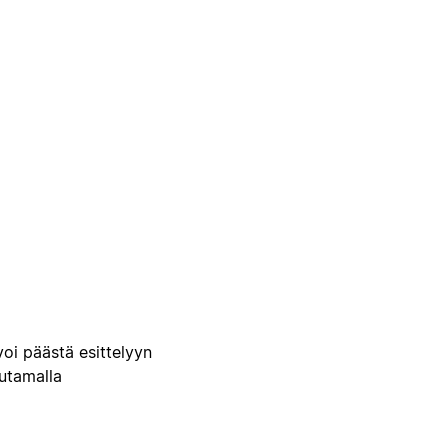
voi päästä esittelyyn
uutamalla