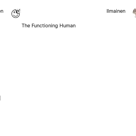
en
Ilmainen
The Functioning Human
l