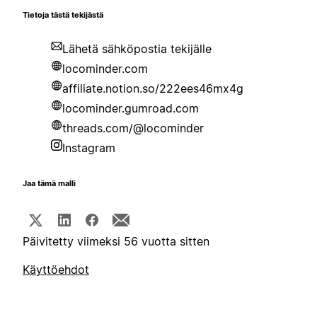
Tietoja tästä tekijästä
Lähetä sähköpostia tekijälle
locominder.com
affiliate.notion.so/222ees46mx4g
locominder.gumroad.com
threads.com/@locominder
Instagram
Jaa tämä malli
Päivitetty viimeksi 56 vuotta sitten
Käyttöehdot