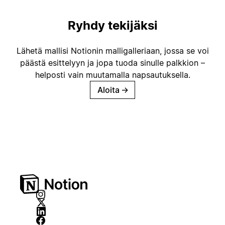
Ryhdy tekijäksi
Lähetä mallisi Notionin malligalleriaan, jossa se voi
päästä esittelyyn ja jopa tuoda sinulle palkkion –
helposti vain muutamalla napsautuksella.
Aloita
→