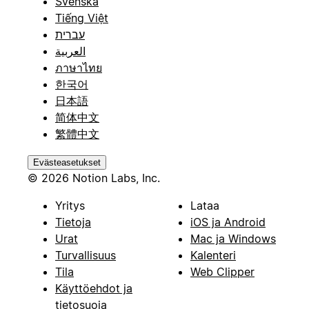
Svenska
Tiếng Việt
עברית
العربية
ภาษาไทย
한국어
日本語
简体中文
繁體中文
Evästeasetukset
© 2026 Notion Labs, Inc.
Yritys
Lataa
Tietoja
iOS ja Android
Urat
Mac ja Windows
Turvallisuus
Kalenteri
Tila
Web Clipper
Käyttöehdot ja
tietosuoja