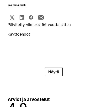
Jaa tämä malli
Päivitetty viimeksi 56 vuotta sitten
Käyttöehdot
Näytä
Arviot ja arvostelut