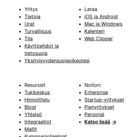
Yritys
Lataa
Tietoja
iOS ja Android
Urat
Mac ja Windows
Turvallisuus
Kalenteri
Tila
Web Clipper
Käyttöehdot ja
tietosuoja
Yksityisyydensuojaoikeutesi
Resurssit
Notion:
Tukikeskus
Enterprise
Hinnoittelu
Startup-yritykset
Blogi
Pienyritykset
Yhteisö
Personal
Integraatiot
Katso lisää
→
Mallit
Kumppaniohjelmat