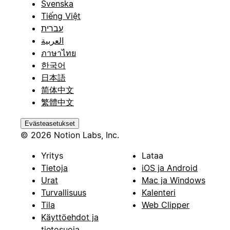
Svenska
Tiếng Việt
עברית
العربية
ภาษาไทย
한국어
日本語
简体中文
繁體中文
Evästeasetukset
© 2026 Notion Labs, Inc.
Yritys
Lataa
Tietoja
iOS ja Android
Urat
Mac ja Windows
Turvallisuus
Kalenteri
Tila
Web Clipper
Käyttöehdot ja
tietosuoja