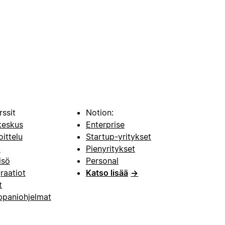
rssit
Notion:
keskus
Enterprise
oittelu
Startup-yritykset
i
Pienyritykset
isö
Personal
raatiot
Katso lisää
→
t
paniohjelmat