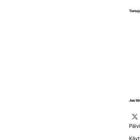
Tietoja
Jaa tä
Päiv
Käyt