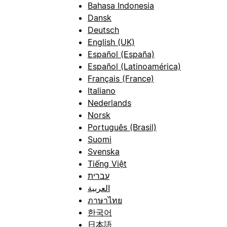
Bahasa Indonesia
Dansk
Deutsch
English (UK)
Español (España)
Español (Latinoamérica)
Français (France)
Italiano
Nederlands
Norsk
Português (Brasil)
Suomi
Svenska
Tiếng Việt
עברית
العربية
ภาษาไทย
한국어
日本語