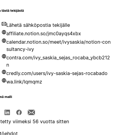
 tästä tekijästä
Lähetä sähköpostia tekijälle
affiliate.notion.so/jmc0ayqs4xbx
calendar.notion.so/meet/ivysaskia/notion-con
sultancy-ivy
contra.com/ivy_saskia_sejas_rocaba_ybcb212
n
credly.com/users/ivy-saskia-sejas-rocabado
wa.link/lqmqmz
mä malli
itetty viimeksi 56 vuotta sitten
töehdot