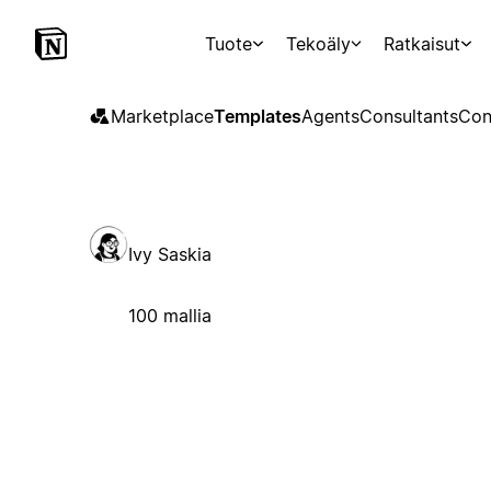
Tuote
Tekoäly
Ratkaisut
Marketplace
Templates
Agents
Consultants
Con
Ivy Saskia
100 mallia