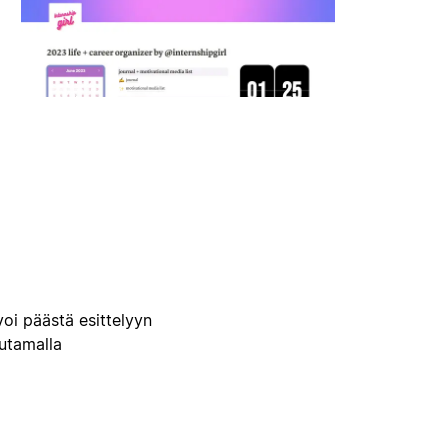
voi päästä esittelyyn
uutamalla