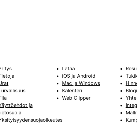
Yritys
Lataa
Resu
Tietoja
iOS ja Android
Tuki
Urat
Mac ja Windows
Hinn
Turvallisuus
Kalenteri
Blog
Tila
Web Clipper
Yhte
Käyttöehdot ja
Integ
tietosuoja
Malli
Yksityisyydensuojaoikeutesi
Kump