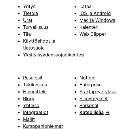
Yritys
Lataa
Tietoja
iOS ja Android
Urat
Mac ja Windows
Turvallisuus
Kalenteri
Tila
Web Clipper
Käyttöehdot ja
tietosuoja
Yksityisyydensuojaoikeutesi
Resurssit
Notion:
Tukikeskus
Enterprise
Hinnoittelu
Startup-yritykset
Blogi
Pienyritykset
Yhteisö
Personal
Integraatiot
Katso lisää
→
Mallit
Kumppaniohjelmat