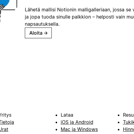
Lähetä mallisi Notionin malligalleriaan, jossa se 
ja jopa tuoda sinulle palkkion – helposti vain m
napsautuksella.
Aloita
→
Yritys
Lataa
Resu
Tietoja
iOS ja Android
Tuki
Urat
Mac ja Windows
Hinn