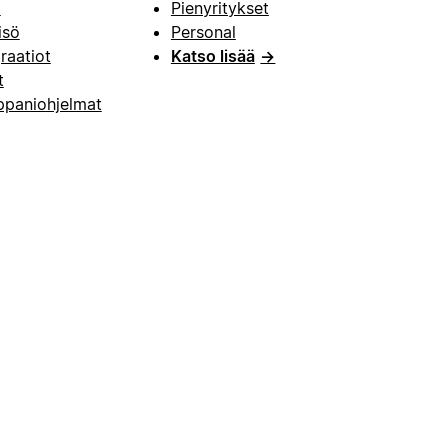
i
Pienyritykset
isö
Personal
raatiot
Katso lisää
→
t
paniohjelmat