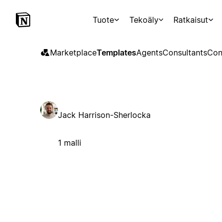
Tuote
Tekoäly
Ratkaisut
Marketplace
Templates
Agents
Consultants
Con
Jack Harrison-Sherlocka
1 malli