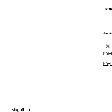
Tietoja
Jaa tä
Päiv
Käyt
Magnífico