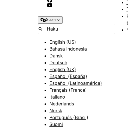
Suomi
English (US)
Bahasa Indonesia
Dansk
Deutsch
English (UK)
Español (España)
Español (Latinoamérica)
Français (France)
Italiano
Nederlands
Norsk
Português (Brasil)
Suomi