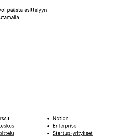
voi päästä esittelyyn
uutamalla
rssit
Notion:
keskus
Enterprise
oittelu
Startup-yritykset