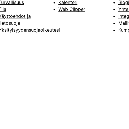
Turvallisuus
Kalenteri
Blog
Tila
Web Clipper
Yhte
Käyttöehdot ja
Integ
tietosuoja
Malli
Yksityisyydensuojaoikeutesi
Kump