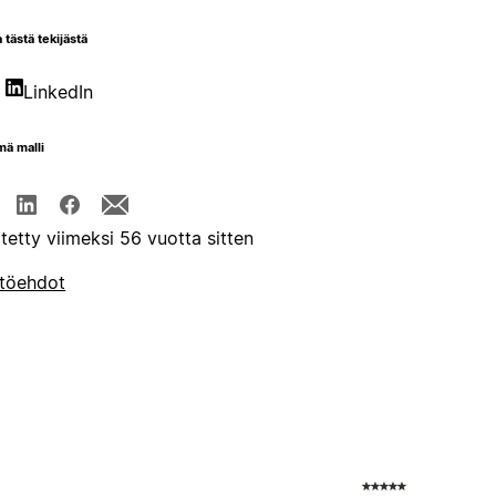
 tästä tekijästä
LinkedIn
mä malli
itetty viimeksi 56 vuotta sitten
töehdot