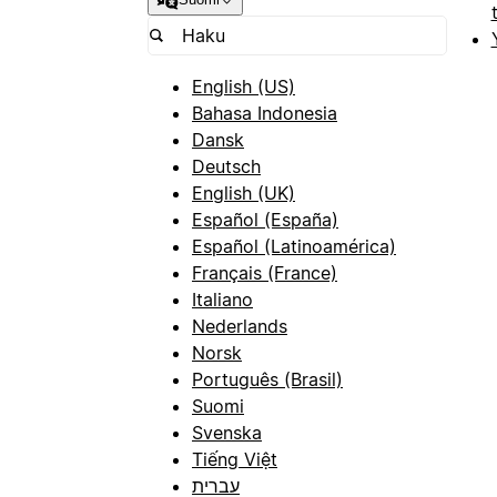
English (US)
Bahasa Indonesia
Dansk
Deutsch
English (UK)
Español (España)
Español (Latinoamérica)
Français (France)
Italiano
Nederlands
Norsk
Português (Brasil)
Suomi
Svenska
Tiếng Việt
עברית