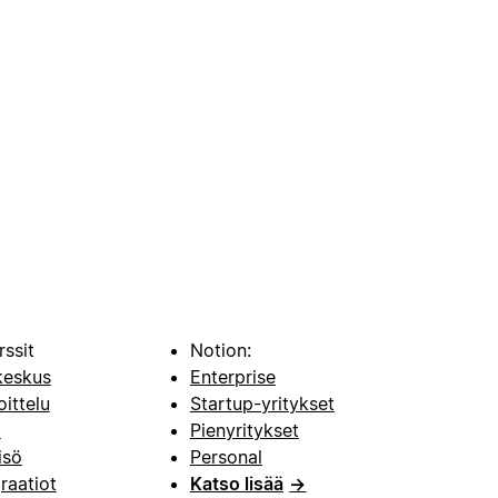
rssit
Notion:
keskus
Enterprise
oittelu
Startup-yritykset
i
Pienyritykset
isö
Personal
raatiot
Katso lisää
→