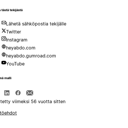
 tästä tekijästä
Lähetä sähköpostia tekijälle
Twitter
Instagram
heyabdo.com
heyabdo.gumroad.com
YouTube
mä malli
itetty viimeksi 56 vuotta sitten
töehdot