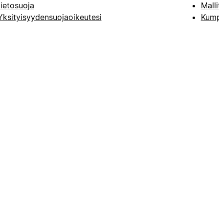
tietosuoja
Malli
Yksityisyydensuojaoikeutesi
Kump