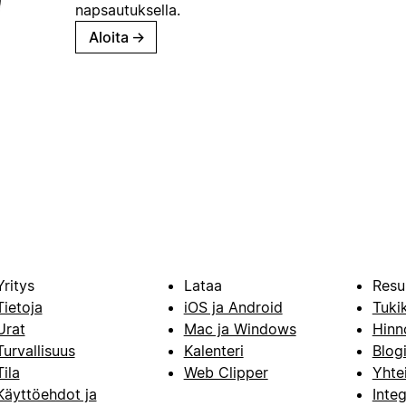
napsautuksella.
Aloita
→
Yritys
Lataa
Resu
Tietoja
iOS ja Android
Tuki
Urat
Mac ja Windows
Hinn
Turvallisuus
Kalenteri
Blog
Tila
Web Clipper
Yhte
Käyttöehdot ja
Integ