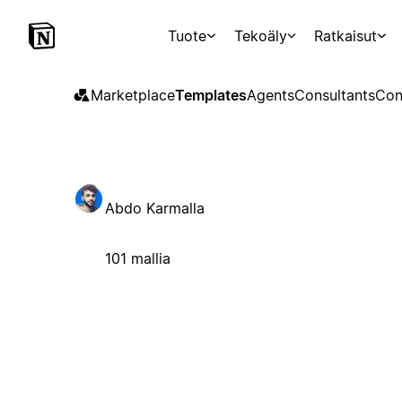
Tuote
Tekoäly
Ratkaisut
Marketplace
Templates
Agents
Consultants
Con
Abdo Karmalla
101 mallia