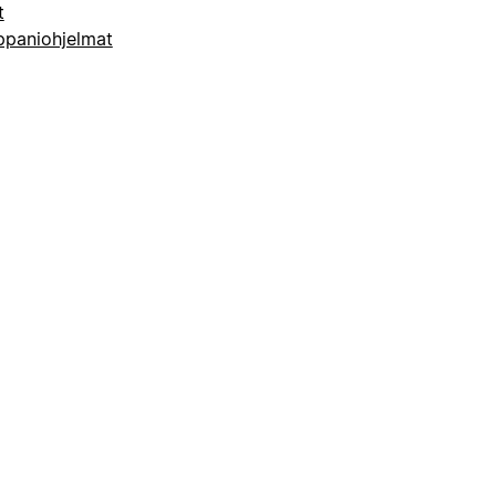
t
paniohjelmat