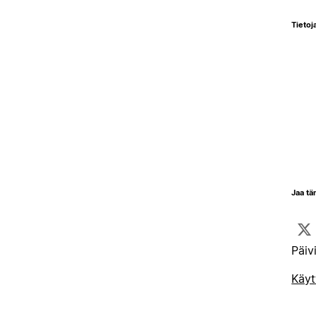
Tietoja
Jaa tä
Päiv
Käyt