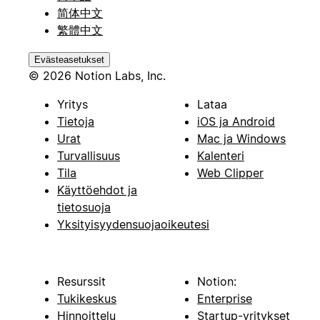
简体中文
繁體中文
Evästeasetukset
© 2026 Notion Labs, Inc.
Yritys
Lataa
Tietoja
iOS ja Android
Urat
Mac ja Windows
Turvallisuus
Kalenteri
Tila
Web Clipper
Käyttöehdot ja
tietosuoja
Yksityisyydensuojaoikeutesi
Resurssit
Notion:
Tukikeskus
Enterprise
Hinnoittelu
Startup-yritykset