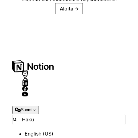
Aloita
→
Suomi
English (US)