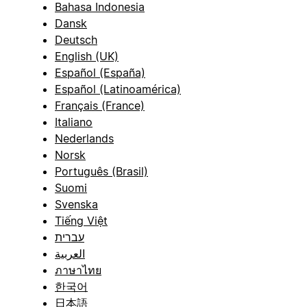
Bahasa Indonesia
Dansk
Deutsch
English (UK)
Español (España)
Español (Latinoamérica)
Français (France)
Italiano
Nederlands
Norsk
Português (Brasil)
Suomi
Svenska
Tiếng Việt
עברית
العربية
ภาษาไทย
한국어
日本語