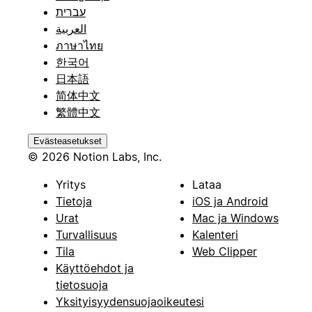
עברית
العربية
ภาษาไทย
한국어
日本語
简体中文
繁體中文
Evästeasetukset
© 2026 Notion Labs, Inc.
Yritys
Lataa
Tietoja
iOS ja Android
Urat
Mac ja Windows
Turvallisuus
Kalenteri
Tila
Web Clipper
Käyttöehdot ja
tietosuoja
Yksityisyydensuojaoikeutesi