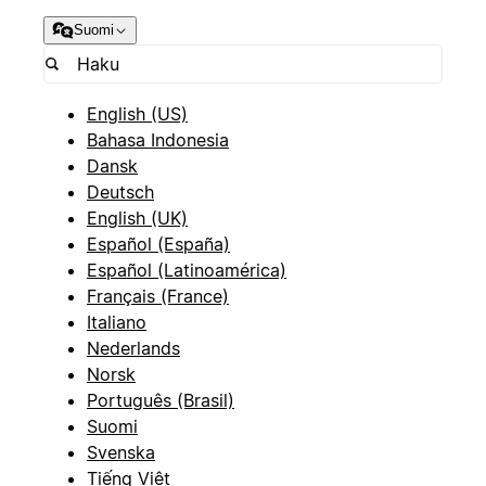
Suomi
English (US)
Bahasa Indonesia
Dansk
Deutsch
English (UK)
Español (España)
Español (Latinoamérica)
Français (France)
Italiano
Nederlands
Norsk
Português (Brasil)
Suomi
Svenska
Tiếng Việt