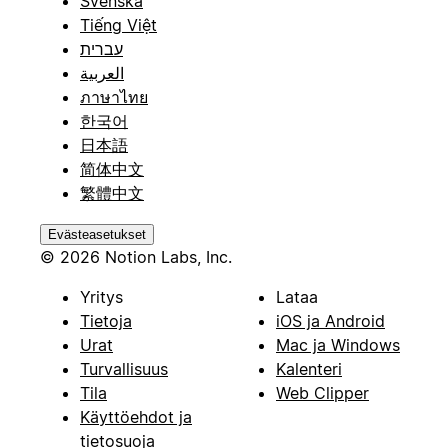
Svenska
Tiếng Việt
עברית
العربية
ภาษาไทย
한국어
日本語
简体中文
繁體中文
Evästeasetukset
© 2026 Notion Labs, Inc.
Yritys
Lataa
Tietoja
iOS ja Android
Urat
Mac ja Windows
Turvallisuus
Kalenteri
Tila
Web Clipper
Käyttöehdot ja
tietosuoja