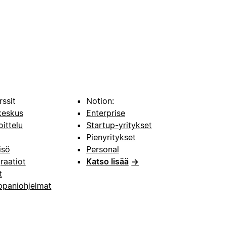
rssit
Notion:
keskus
Enterprise
oittelu
Startup-yritykset
i
Pienyritykset
isö
Personal
raatiot
Katso lisää
→
t
paniohjelmat