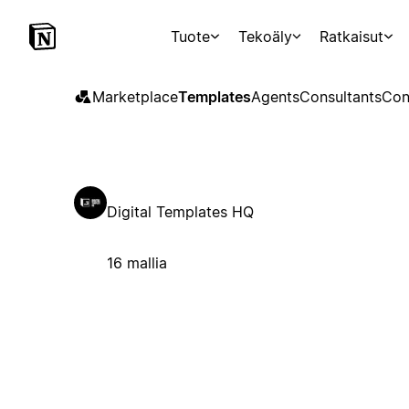
Tuote
Tekoäly
Ratkaisut
Marketplace
Templates
Agents
Consultants
Con
Digital Templates HQ
16 mallia