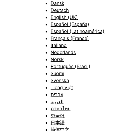
Dansk
Deutsch
English (UK)
Español (España)
Español (Latinoamérica)
Français (France)
Italiano
Nederlands
Norsk
Português (Brasil)
Suomi
Svenska
Tiếng Việt
עברית
العربية
ภาษาไทย
한국어
日本語
简体中文