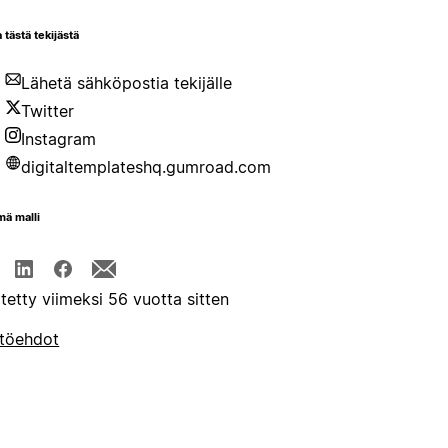
 tästä tekijästä
Lähetä sähköpostia tekijälle
Twitter
Instagram
digitaltemplateshq.gumroad.com
mä malli
itetty viimeksi 56 vuotta sitten
töehdot