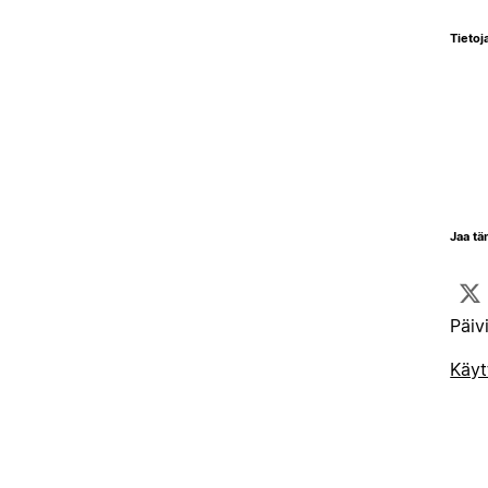
Tietoja
Jaa tä
Päiv
Käyt