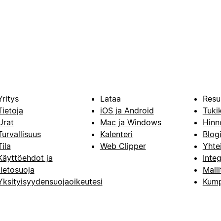
Yritys
Lataa
Resu
Tietoja
iOS ja Android
Tuki
Urat
Mac ja Windows
Hinn
Turvallisuus
Kalenteri
Blog
Tila
Web Clipper
Yhte
Käyttöehdot ja
Integ
tietosuoja
Malli
Yksityisyydensuojaoikeutesi
Kump