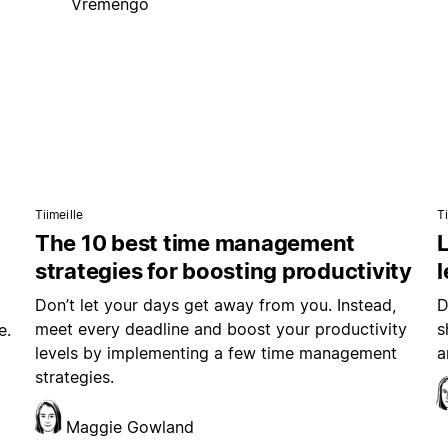
Vremengo
Tiimeille
Ti
The 10 best time management
L
strategies for boosting productivity
Don’t let your days get away from you. Instead,
D
meet every deadline and boost your productivity
s
e.
levels by implementing a few time management
a
strategies.
Maggie Gowland