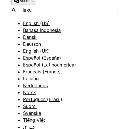
Suomi
English (US)
Bahasa Indonesia
Dansk
Deutsch
English (UK)
Español (España)
Español (Latinoamérica)
Français (France)
Italiano
Nederlands
Norsk
Português (Brasil)
Suomi
Svenska
Tiếng Việt
עברית