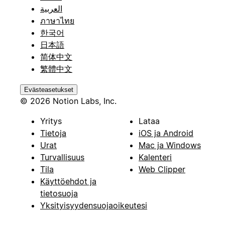
العربية
ภาษาไทย
한국어
日本語
简体中文
繁體中文
Evästeasetukset
© 2026 Notion Labs, Inc.
Yritys
Lataa
Tietoja
iOS ja Android
Urat
Mac ja Windows
Turvallisuus
Kalenteri
Tila
Web Clipper
Käyttöehdot ja
tietosuoja
Yksityisyydensuojaoikeutesi