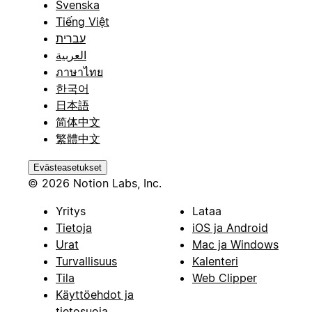
Svenska
Tiếng Việt
עברית
العربية
ภาษาไทย
한국어
日本語
简体中文
繁體中文
Evästeasetukset
© 2026 Notion Labs, Inc.
Yritys
Lataa
Tietoja
iOS ja Android
Urat
Mac ja Windows
Turvallisuus
Kalenteri
Tila
Web Clipper
Käyttöehdot ja
tietosuoja