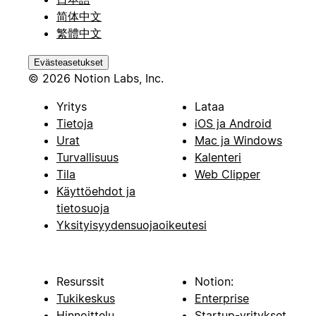
简体中文
繁體中文
Evästeasetukset
© 2026 Notion Labs, Inc.
Yritys
Lataa
Tietoja
iOS ja Android
Urat
Mac ja Windows
Turvallisuus
Kalenteri
Tila
Web Clipper
Käyttöehdot ja
tietosuoja
Yksityisyydensuojaoikeutesi
Resurssit
Notion:
Tukikeskus
Enterprise
Hinnoittelu
Startup-yritykset