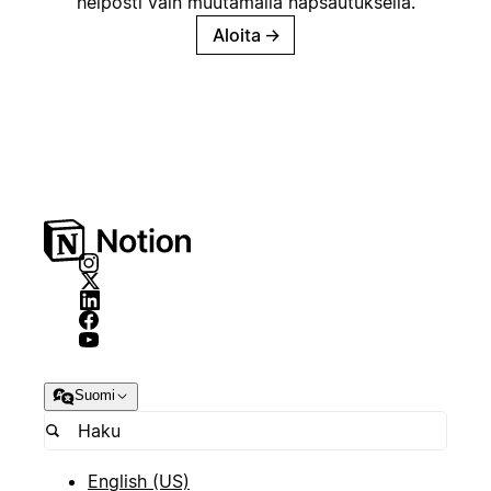
helposti vain muutamalla napsautuksella.
Aloita
→
Suomi
English (US)