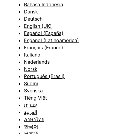
Bahasa Indonesia
Dansk
Deutsch
English (UK)
Español (España)
Español (Latinoamérica)
Français (France)
Italiano
Nederlands
Norsk
Português (Brasil)
Suomi
Svenska
Tiếng Việt
עברית
العربية
ภาษาไทย
한국어
日本語