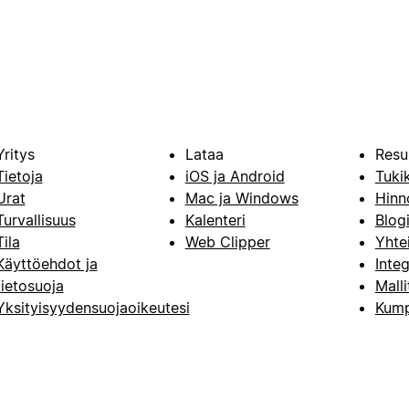
Yritys
Lataa
Resu
Tietoja
iOS ja Android
Tuki
Urat
Mac ja Windows
Hinn
Turvallisuus
Kalenteri
Blog
Tila
Web Clipper
Yhte
Käyttöehdot ja
Integ
tietosuoja
Malli
Yksityisyydensuojaoikeutesi
Kump