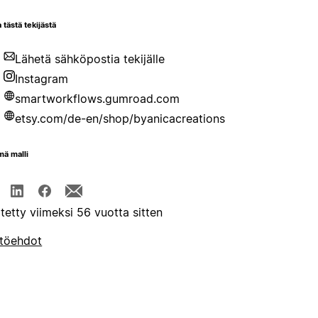
 tästä tekijästä
Lähetä sähköpostia tekijälle
Instagram
smartworkflows.gumroad.com
etsy.com/de-en/shop/byanicacreations
mä malli
itetty viimeksi 56 vuotta sitten
töehdot