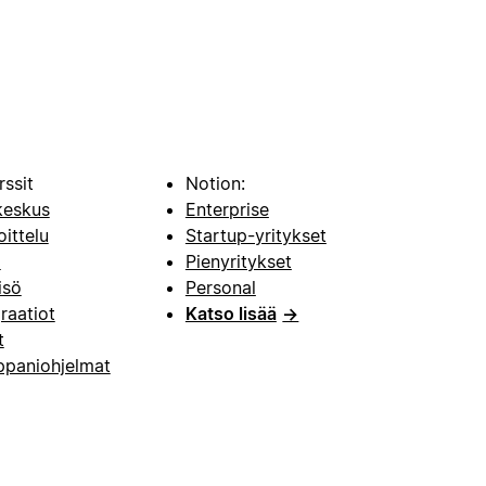
rssit
Notion:
keskus
Enterprise
oittelu
Startup-yritykset
i
Pienyritykset
isö
Personal
raatiot
Katso lisää
→
t
paniohjelmat