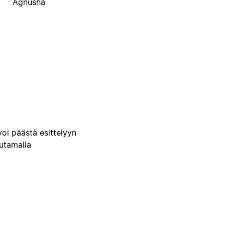
Agnusha
voi päästä esittelyyn
uutamalla