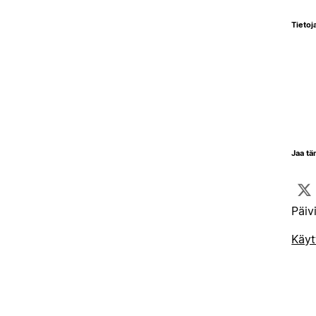
Tietoja
Jaa tä
Päiv
Käyt