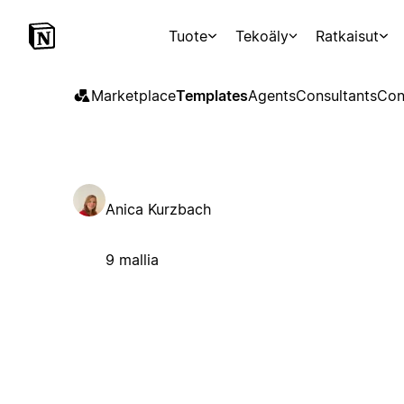
Tuote
Tekoäly
Ratkaisut
Marketplace
Templates
Agents
Consultants
Con
Anica Kurzbach
9 mallia