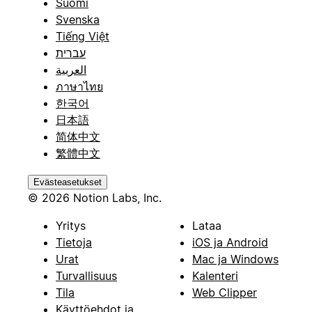
Suomi
Svenska
Tiếng Việt
עברית
العربية
ภาษาไทย
한국어
日本語
简体中文
繁體中文
Evästeasetukset
© 2026 Notion Labs, Inc.
Yritys
Lataa
Tietoja
iOS ja Android
Urat
Mac ja Windows
Turvallisuus
Kalenteri
Tila
Web Clipper
Käyttöehdot ja