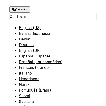
Suomi
English (US)
Bahasa Indonesia
Dansk
Deutsch
English (UK)
Español (España)
Español (Latinoamérica)
Français (France)
Italiano
Nederlands
Norsk
Português (Brasil)
Suomi
Svenska