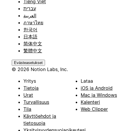
Tiếng Việt
עברית
العربية
ภาษาไทย
한국어
日本語
简体中文
繁體中文
Evästeasetukset
© 2026 Notion Labs, Inc.
Yritys
Lataa
Tietoja
iOS ja Android
Urat
Mac ja Windows
Turvallisuus
Kalenteri
Tila
Web Clipper
Käyttöehdot ja
tietosuoja
Yksityisyydensuojaoikeutesi