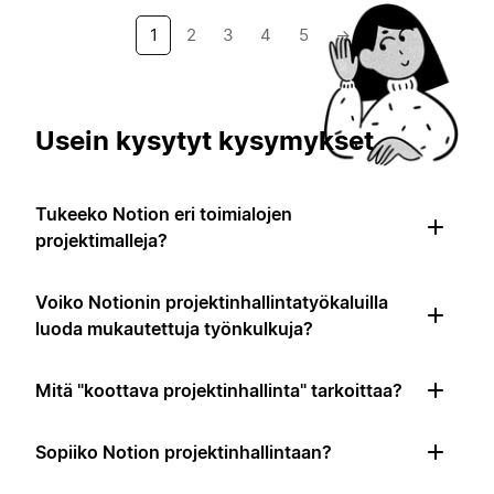
1
2
3
4
5
→
Usein kysytyt kysymykset
Tukeeko Notion eri toimialojen
projektimalleja?
Voiko Notionin projektinhallintatyökaluilla
luoda mukautettuja työnkulkuja?
Mitä "koottava projektinhallinta" tarkoittaa?
Sopiiko Notion projektinhallintaan?