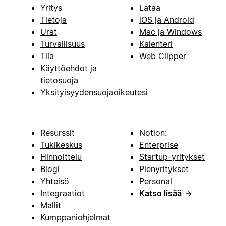
Yritys
Lataa
Tietoja
iOS ja Android
Urat
Mac ja Windows
Turvallisuus
Kalenteri
Tila
Web Clipper
Käyttöehdot ja
tietosuoja
Yksityisyydensuojaoikeutesi
Resurssit
Notion:
Tukikeskus
Enterprise
Hinnoittelu
Startup-yritykset
Blogi
Pienyritykset
Yhteisö
Personal
Integraatiot
Katso lisää
→
Mallit
Kumppaniohjelmat