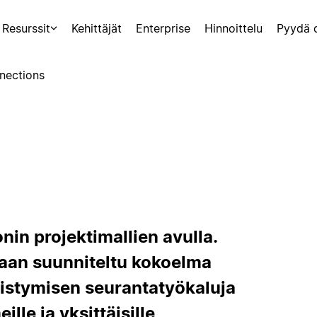
Resurssit
Kehittäjät
Enterprise
Hinnoittelu
Pyydä 
nections
onin projektimallien avulla.
aan suunniteltu kokoelma
edistymisen seurantatyökaluja
ille ja yksittäisille