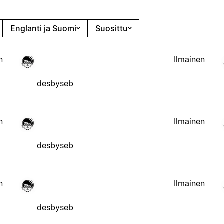
Englanti ja Suomi
Suosittu
n
Ilmainen
desbyseb
n
Ilmainen
desbyseb
n
Ilmainen
desbyseb