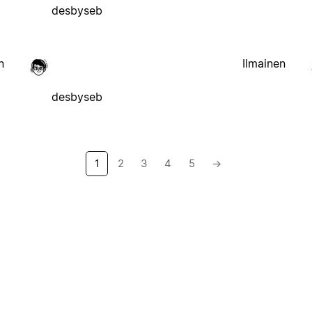
desbyseb
n
Ilmainen
desbyseb
1
2
3
4
5
→