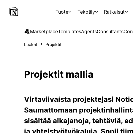
Tuote
Tekoäly
Ratkaisut
Marketplace
Templates
Agents
Consultants
Con
Luokat
Projektit
Projektit mallia
Virtaviivaista projektejasi Noti
Saumattomaan projektinhallint
sisältää aikajanoja, tehtäviä, 
ja yhteistyötyökaluja. Sopii tiime