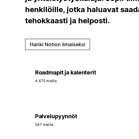
henkilöille, jotka haluavat saa
tehokkaasti ja helposti.
Hanki Notion ilmaiseksi
Roadmapit ja kalenterit
4 475 mallia
Palvelupyynnöt
547 mallia