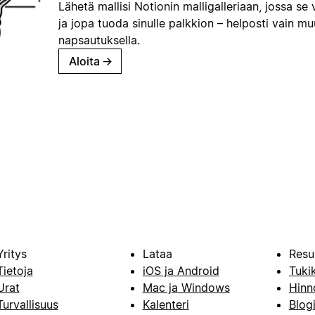
Lähetä mallisi Notionin malligalleriaan, jossa se 
ja jopa tuoda sinulle palkkion – helposti vain m
napsautuksella.
Aloita
→
Yritys
Lataa
Resu
Tietoja
iOS ja Android
Tuki
Urat
Mac ja Windows
Hinn
Turvallisuus
Kalenteri
Blog