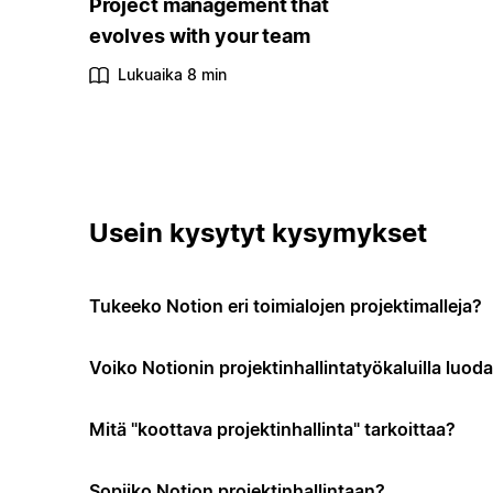
Project management that
evolves with your team
Lukuaika 8 min
Usein kysytyt kysymykset
Tukeeko Notion eri toimialojen projektimalleja?
Voiko Notionin projektinhallintatyökaluilla luo
Mitä "koottava projektinhallinta" tarkoittaa?
Sopiiko Notion projektinhallintaan?