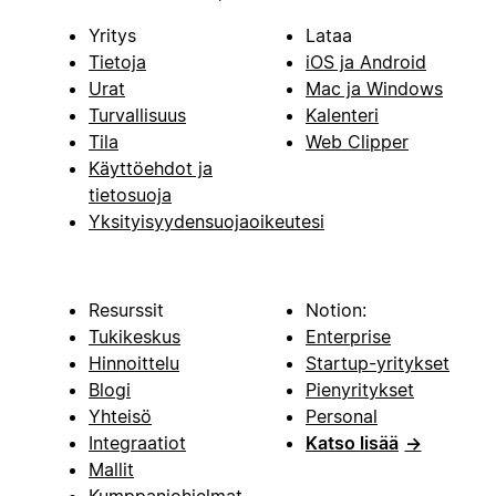
Yritys
Lataa
Tietoja
iOS ja Android
Urat
Mac ja Windows
Turvallisuus
Kalenteri
Tila
Web Clipper
Käyttöehdot ja
tietosuoja
Yksityisyydensuojaoikeutesi
Resurssit
Notion:
Tukikeskus
Enterprise
Hinnoittelu
Startup-yritykset
Blogi
Pienyritykset
Yhteisö
Personal
Integraatiot
Katso lisää
→
Mallit
Kumppaniohjelmat