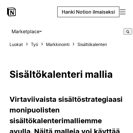
Hanki Notion ilmaiseksi
Marketplace
Luokat
Työ
Markkinointi
Sisältökalenteri
Sisältökalenteri mallia
Virtaviivaista sisältöstrategiaasi
monipuolisten
sisältökalenterimalliemme
avulla. Näitä malleja voi käyttää