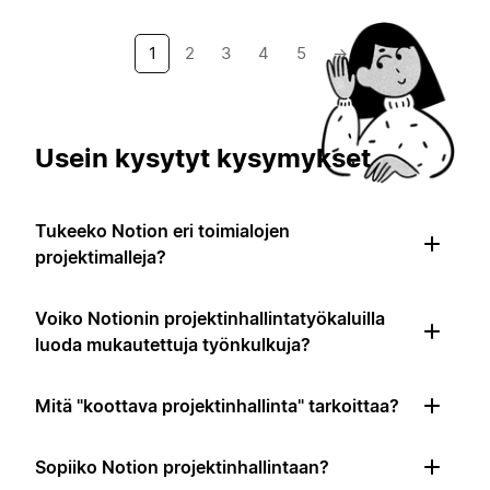
1
2
3
4
5
→
Usein kysytyt kysymykset
Tukeeko Notion eri toimialojen
projektimalleja?
Voiko Notionin projektinhallintatyökaluilla
luoda mukautettuja työnkulkuja?
Mitä "koottava projektinhallinta" tarkoittaa?
Sopiiko Notion projektinhallintaan?