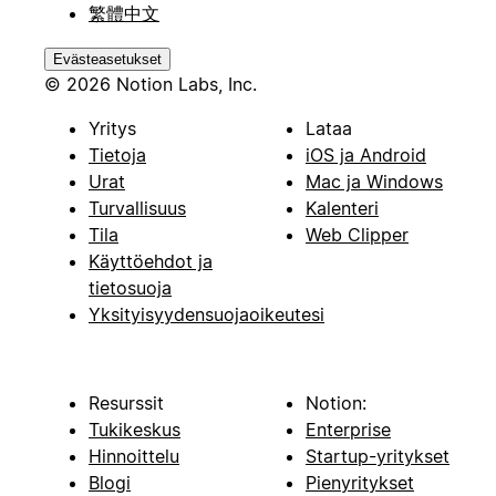
繁體中文
Evästeasetukset
© 2026 Notion Labs, Inc.
Yritys
Lataa
Tietoja
iOS ja Android
Urat
Mac ja Windows
Turvallisuus
Kalenteri
Tila
Web Clipper
Käyttöehdot ja
tietosuoja
Yksityisyydensuojaoikeutesi
Resurssit
Notion:
Tukikeskus
Enterprise
Hinnoittelu
Startup-yritykset
Blogi
Pienyritykset