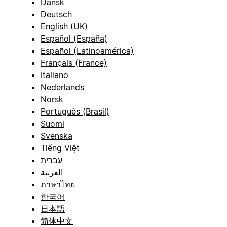
Dansk
Deutsch
English (UK)
Español (España)
Español (Latinoamérica)
Français (France)
Italiano
Nederlands
Norsk
Português (Brasil)
Suomi
Svenska
Tiếng Việt
עברית
العربية
ภาษาไทย
한국어
日本語
简体中文