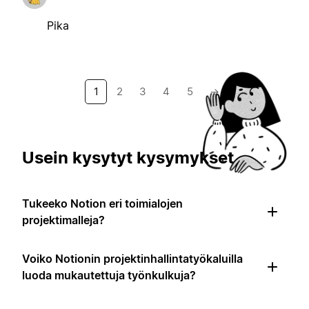
Pika
1
2
3
4
5
→
Usein kysytyt kysymykset
Tukeeko Notion eri toimialojen
projektimalleja?
Voiko Notionin projektinhallintatyökaluilla
luoda mukautettuja työnkulkuja?