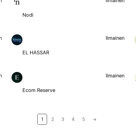
n
Ilmainen
Nodi
n
Ilmainen
EL HASSAR
n
Ilmainen
Ecom Reserve
1
2
3
4
5
→