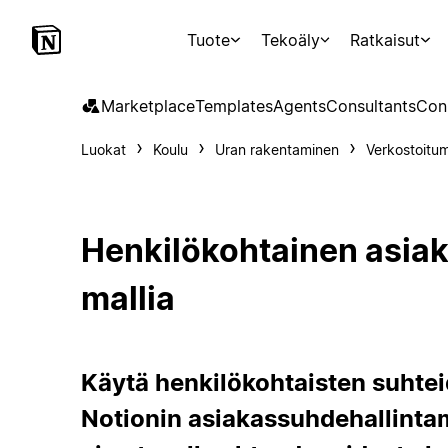
Tuote
Tekoäly
Ratkaisut
Marketplace
Templates
Agents
Consultants
Con
Luokat
Koulu
Uran rakentaminen
Verkostoitu
Henkilökohtainen asia
mallia
Käytä henkilökohtaisten suhte
Notionin asiakassuhdehallintam