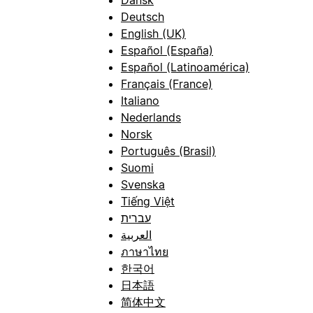
Deutsch
English (UK)
Español (España)
Español (Latinoamérica)
Français (France)
Italiano
Nederlands
Norsk
Português (Brasil)
Suomi
Svenska
Tiếng Việt
עברית
العربية
ภาษาไทย
한국어
日本語
简体中文