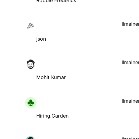
Robbie Frederick
Ilmaine
json
Ilmaine
Mohit Kumar
Ilmaine
Hiring.Garden