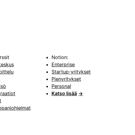
rssit
Notion:
keskus
Enterprise
oittelu
Startup-yritykset
i
Pienyritykset
isö
Personal
raatiot
Katso lisää
→
t
paniohjelmat