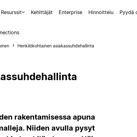
Resurssit
Kehittäjät
Enterprise
Hinnoittelu
Pyydä 
nections
minen
Henkilökohtainen asiakassuhdehallinta
kassuhdehallinta
iden rakentamisessa apuna
alleja. Niiden avulla pysyt