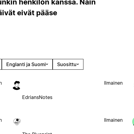
unkin henkilön kanssa. Näin
äivät eivät pääse
Englanti ja Suomi
Suosittu
n
Ilmainen
EdriansNotes
n
Ilmainen