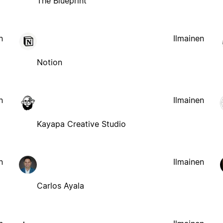
The Blueprint
n
Ilmainen
Notion
n
Ilmainen
Kayapa Creative Studio
n
Ilmainen
Carlos Ayala