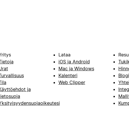
Yritys
Lataa
Resu
Tietoja
iOS ja Android
Tuki
Urat
Mac ja Windows
Hinn
Turvallisuus
Kalenteri
Blog
Tila
Web Clipper
Yhte
Käyttöehdot ja
Integ
tietosuoja
Malli
Yksityisyydensuojaoikeutesi
Kump