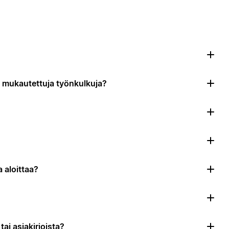
da mukautettuja työnkulkuja?
 aloittaa?
ai asiakirjoista?