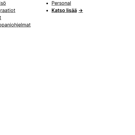
isö
Personal
raatiot
Katso lisää
→
t
paniohjelmat