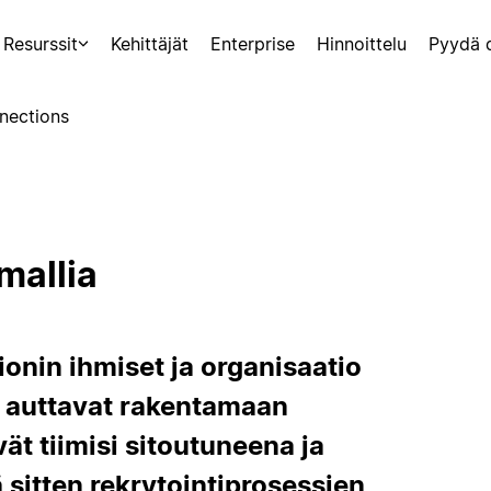
Resurssit
Kehittäjät
Enterprise
Hinnoittelu
Pyydä 
nections
mallia
ionin ihmiset ja organisaatio
it auttavat rakentamaan
vät tiimisi sitoutuneena ja
 sitten rekrytointiprosessien