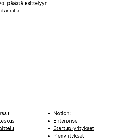
voi päästä esittelyyn
uutamalla
rssit
Notion:
keskus
Enterprise
oittelu
Startup-yritykset
i
Pienyritykset