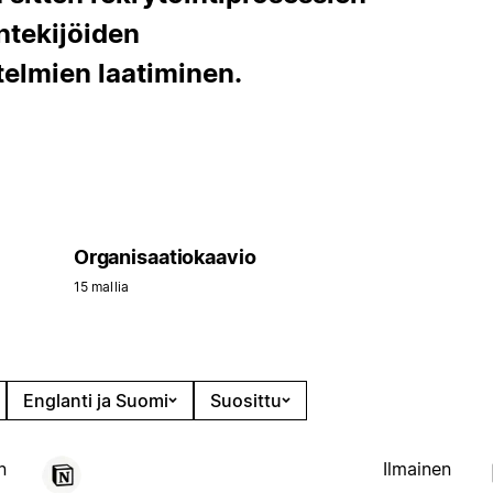
ntekijöiden
elmien laatiminen.
Organisaatiokaavio
15 mallia
Englanti ja Suomi
Suosittu
n
Ilmainen