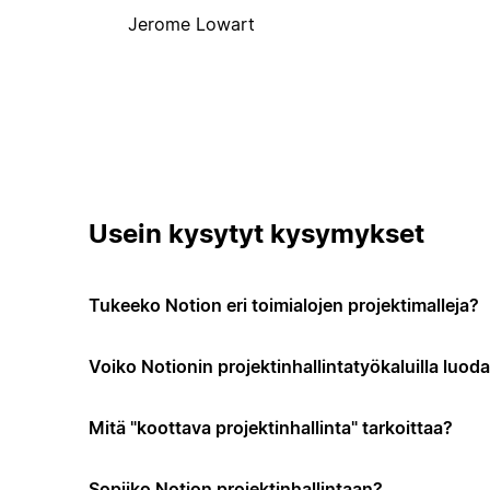
Jerome Lowart
Usein kysytyt kysymykset
Tukeeko Notion eri toimialojen projektimalleja?
Voiko Notionin projektinhallintatyökaluilla luo
Mitä "koottava projektinhallinta" tarkoittaa?
Sopiiko Notion projektinhallintaan?