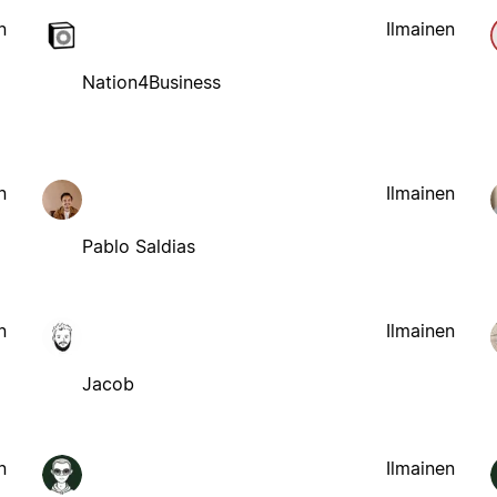
n
Ilmainen
Nation4Business
n
Ilmainen
Pablo Saldias
n
Ilmainen
Jacob
n
Ilmainen