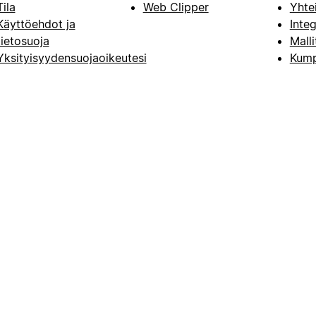
Tila
Web Clipper
Yhte
Käyttöehdot ja
Integ
tietosuoja
Malli
Yksityisyydensuojaoikeutesi
Kump