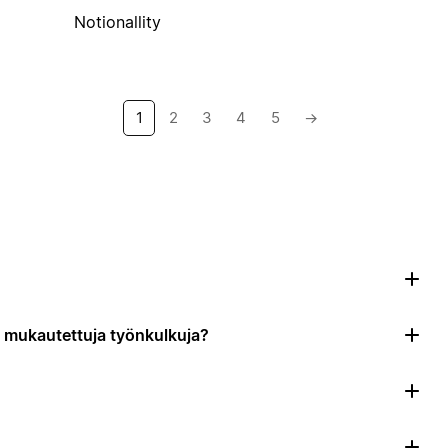
Notionallity
1
2
3
4
5
→
da mukautettuja työnkulkuja?