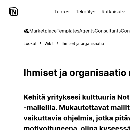
Tuote
Tekoäly
Ratkaisut
Marketplace
Templates
Agents
Consultants
Con
Luokat
Wikit
Ihmiset ja organisaatio
Ihmiset ja organisaatio 
Kehitä yrityksesi kulttuuria Not
-malleilla. Mukautettavat mall
vaikuttavia ohjelmia, jotka pitä
motivoituneena, olipa kyseessä