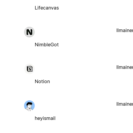
Lifecanvas
Ilmaine
NimbleGot
Ilmaine
Notion
Ilmaine
heyismail