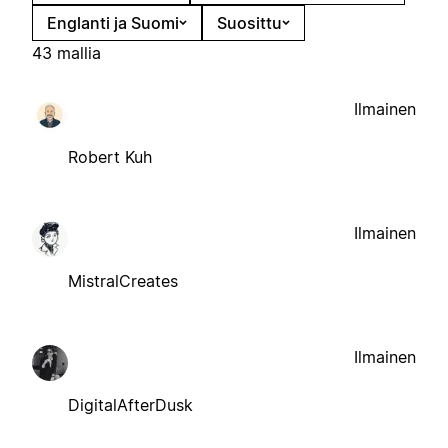
Englanti ja Suomi
Suosittu
43 mallia
Ilmainen
Robert Kuh
Ilmainen
MistralCreates
Ilmainen
DigitalAfterDusk