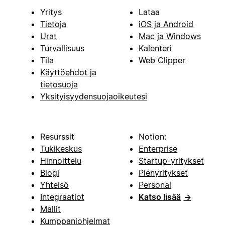
Yritys
Lataa
Tietoja
iOS ja Android
Urat
Mac ja Windows
Turvallisuus
Kalenteri
Tila
Web Clipper
Käyttöehdot ja
tietosuoja
Yksityisyydensuojaoikeutesi
Resurssit
Notion:
Tukikeskus
Enterprise
Hinnoittelu
Startup-yritykset
Blogi
Pienyritykset
Yhteisö
Personal
Integraatiot
Katso lisää
→
Mallit
Kumppaniohjelmat