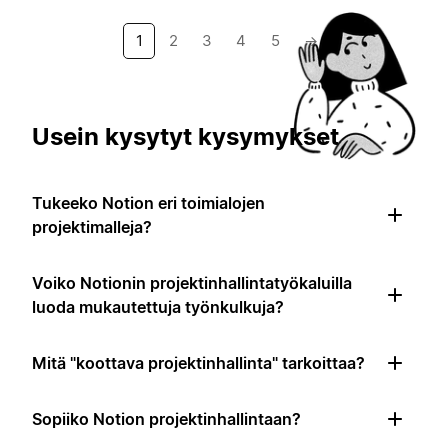
1
2
3
4
5
→
Usein kysytyt kysymykset
Tukeeko Notion eri toimialojen
projektimalleja?
Voiko Notionin projektinhallintatyökaluilla
luoda mukautettuja työnkulkuja?
Mitä "koottava projektinhallinta" tarkoittaa?
Sopiiko Notion projektinhallintaan?