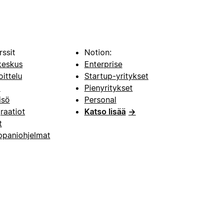
rssit
Notion:
keskus
Enterprise
oittelu
Startup-yritykset
i
Pienyritykset
isö
Personal
raatiot
Katso lisää
→
t
paniohjelmat