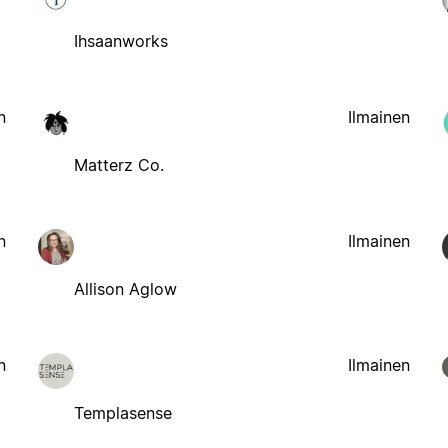
Ihsaanworks
n
Ilmainen
Matterz Co.
n
Ilmainen
Allison Aglow
n
Ilmainen
Templasense