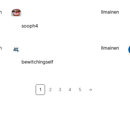
n
Ilmainen
sooph4
n
Ilmainen
bewitchingself
1
2
3
4
5
→