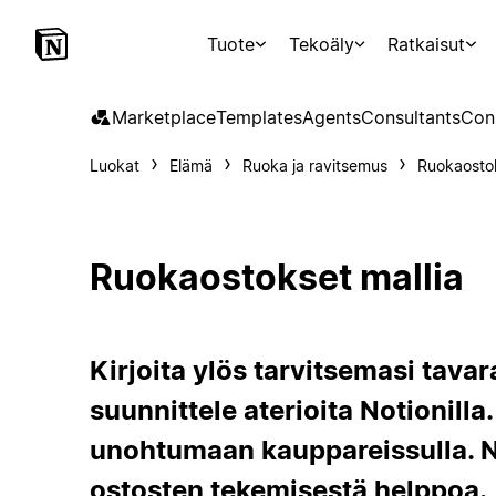
Tuote
Tekoäly
Ratkaisut
Marketplace
Templates
Agents
Consultants
Con
Luokat
Elämä
Ruoka ja ravitsemus
Ruokaosto
Ruokaostokset mallia
Kirjoita ylös tarvitsemasi tavara
suunnittele aterioita Notionilla
unohtumaan kauppareissulla. N
ostosten tekemisestä helppoa.