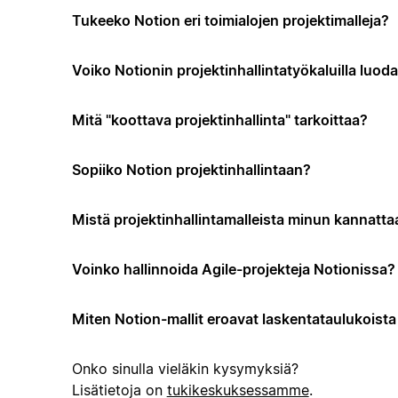
Tukeeko Notion eri toimialojen projektimalleja?
Voiko Notionin projektinhallintatyökaluilla luo
Mitä "koottava projektinhallinta" tarkoittaa?
Sopiiko Notion projektinhallintaan?
Mistä projektinhallintamalleista minun kannattaa
Voinko hallinnoida Agile-projekteja Notionissa?
Miten Notion-mallit eroavat laskentataulukoista t
Onko sinulla vieläkin kysymyksiä?
Lisätietoja on
tukikeskuksessamme
.