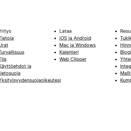
Yritys
Lataa
Resu
Tietoja
iOS ja Android
Tuki
Urat
Mac ja Windows
Hinn
Turvallisuus
Kalenteri
Blog
Tila
Web Clipper
Yhte
Käyttöehdot ja
Integ
tietosuoja
Malli
Yksityisyydensuojaoikeutesi
Kump