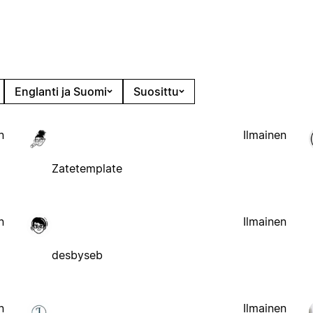
Englanti ja Suomi
Suosittu
n
Ilmainen
Zatetemplate
n
Ilmainen
desbyseb
n
Ilmainen