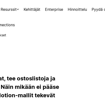
Resurssit
Kehittäjät
Enterprise
Hinnoittelu
Pyydä 
nections
kset
t, tee ostoslistoja ja
. Näin mikään ei pääse
otion-mallit tekevät