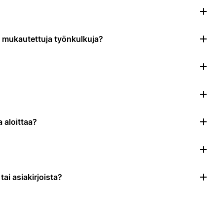
da mukautettuja työnkulkuja?
 aloittaa?
ai asiakirjoista?