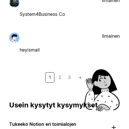
Ilmainen
System4Business Co
Ilmainen
heyismail
1
2
3
→
Usein kysytyt kysymykset
Tukeeko Notion eri toimialojen