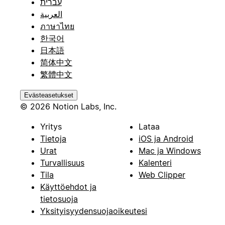
עברית
العربية
ภาษาไทย
한국어
日本語
简体中文
繁體中文
Evästeasetukset
© 2026 Notion Labs, Inc.
Yritys
Lataa
Tietoja
iOS ja Android
Urat
Mac ja Windows
Turvallisuus
Kalenteri
Tila
Web Clipper
Käyttöehdot ja
tietosuoja
Yksityisyydensuojaoikeutesi