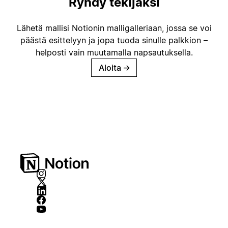
Ryhdy tekijäksi
Lähetä mallisi Notionin malligalleriaan, jossa se voi
päästä esittelyyn ja jopa tuoda sinulle palkkion –
helposti vain muutamalla napsautuksella.
Aloita
→