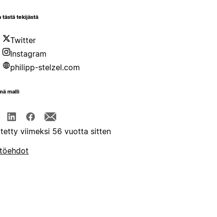
 tästä tekijästä
Twitter
Instagram
philipp-stelzel.com
mä malli
itetty viimeksi 56 vuotta sitten
töehdot