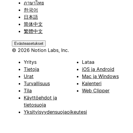
ภาษาไทย
한국어
日本語
简体中文
繁體中文
Evästeasetukset
© 2026 Notion Labs, Inc.
Yritys
Lataa
Tietoja
iOS ja Android
Urat
Mac ja Windows
Turvallisuus
Kalenteri
Tila
Web Clipper
Käyttöehdot ja
tietosuoja
Yksityisyydensuojaoikeutesi