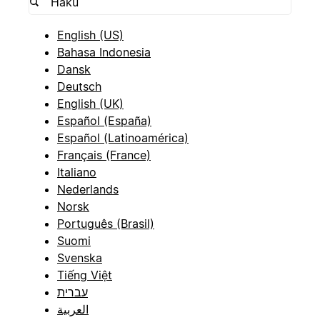
English (US)
Bahasa Indonesia
Dansk
Deutsch
English (UK)
Español (España)
Español (Latinoamérica)
Français (France)
Italiano
Nederlands
Norsk
Português (Brasil)
Suomi
Svenska
Tiếng Việt
עברית
العربية