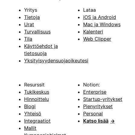
Yritys
Lataa
Tietoja
iOS ja Android
Urat
Mac ja Windows
Turvallisuus
Kalenteri
Tila
Web Clipper
Käyttöehdot ja
tietosuoja
Yksityisyydensuojaoikeutesi
Resurssit
Notion:
Tukikeskus
Enterprise
Hinnoittelu
Startup-yritykset
Blogi
Pienyritykset
Yhteisö
Personal
Integraatiot
Katso lisää
→
Mallit