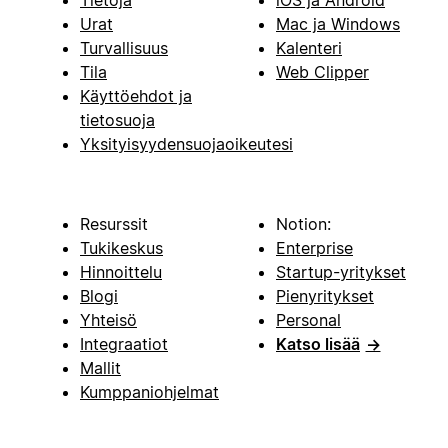
Urat
Mac ja Windows
Turvallisuus
Kalenteri
Tila
Web Clipper
Käyttöehdot ja
tietosuoja
Yksityisyydensuojaoikeutesi
Resurssit
Notion:
Tukikeskus
Enterprise
Hinnoittelu
Startup-yritykset
Blogi
Pienyritykset
Yhteisö
Personal
Integraatiot
Katso lisää
→
Mallit
Kumppaniohjelmat