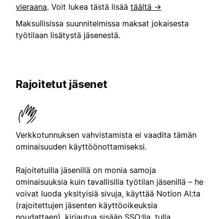
vieraana
. Voit lukea tästä lisää
täältä →
Maksullisissa suunnitelmissa maksat jokaisesta
työtilaan lisätystä jäsenestä.
Rajoitetut jäsenet
Verkkotunnuksen vahvistamista ei vaadita tämän
ominaisuuden käyttöönottamiseksi.
Rajoitetuilla jäsenillä on monia samoja
ominaisuuksia kuin tavallisilla työtilan jäsenillä – he
voivat luoda yksityisiä sivuja, käyttää Notion AI:ta
(rajoitettujen jäsenten käyttöoikeuksia
noudattaen), kirjautua sisään SSO:lla, tulla