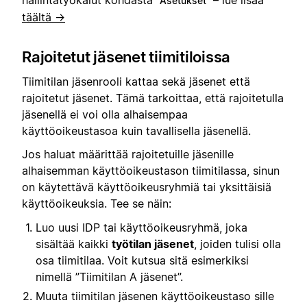
Asetukset
täältä →
Rajoitetut jäsenet tiimitiloissa
Tiimitilan jäsenrooli kattaa sekä jäsenet että
rajoitetut jäsenet. Tämä tarkoittaa, että rajoitetulla
jäsenellä ei voi olla alhaisempaa
käyttöoikeustasoa kuin tavallisella jäsenellä.
Jos haluat määrittää rajoitetuille jäsenille
alhaisemman käyttöoikeustason tiimitilassa, sinun
on käytettävä käyttöoikeusryhmiä tai yksittäisiä
käyttöoikeuksia. Tee se näin:
Luo uusi IDP tai käyttöoikeusryhmä, joka
sisältää kaikki
työtilan jäsenet
, joiden tulisi olla
osa tiimitilaa. Voit kutsua sitä esimerkiksi
nimellä ”Tiimitilan A jäsenet”.
Muuta tiimitilan jäsenen käyttöoikeustaso sille