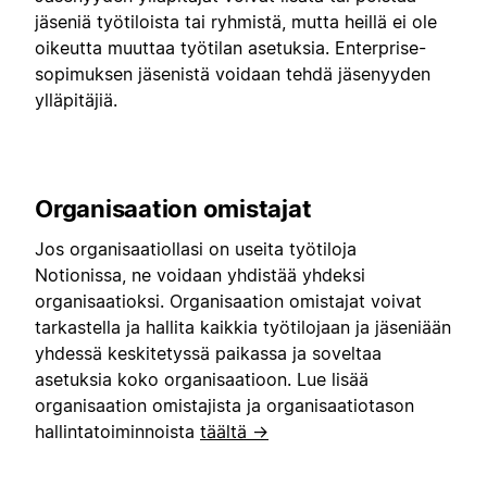
jäseniä työtiloista tai ryhmistä, mutta heillä ei ole
oikeutta muuttaa työtilan asetuksia. Enterprise-
sopimuksen jäsenistä voidaan tehdä jäsenyyden
ylläpitäjiä.
Organisaation omistajat
Jos organisaatiollasi on useita työtiloja
Notionissa, ne voidaan yhdistää yhdeksi
organisaatioksi. Organisaation omistajat voivat
tarkastella ja hallita kaikkia työtilojaan ja jäseniään
yhdessä keskitetyssä paikassa ja soveltaa
asetuksia koko organisaatioon. Lue lisää
organisaation omistajista ja organisaatiotason
hallintatoiminnoista
täältä →