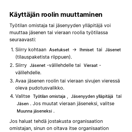
Käyttäjän roolin muuttaminen
Työtilan omistaja tai jäsenyyden ylläpitäjä voi
muuttaa jäsenen tai vieraan roolia työtilassa
seuraavasti:
Siirry kohtaan
→
tai
Asetukset
Ihmiset
Jäsenet
(tilauspaketista riippuen).
Siirry
-välilehdelle tai
-
Jäsenet
Vieraat
välilehdelle.
Avaa jäsenen roolin tai vieraan sivujen vieressä
oleva pudotusvalikko.
Valitse
,
tai
Työtilan omistaja
Jäsenyyden ylläpitäjä
. Jos muutat vieraan jäseneksi, valitse
Jäsen
.
Muunna jäseneksi
Jos haluat tehdä jostakusta organisaation
omistajan, sinun on oltava itse organisaation