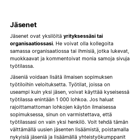
Jäsenet
Jäsenet ovat yksilöitä
yrityksessäsi tai
organisaatiossasi
. He voivat olla kollegoita
samassa organisaatiossa tai ihmisiä, jotka lukevat,
muokkaavat ja kommentoivat monia samoja sivuja
työtilassa.
Jäseniä voidaan lisätä ilmaisen sopimuksen
työtiloihin veloituksetta. Työtilat, joissa on
useampi kuin yksi jäsen, voivat käyttää kyseisessä
työtilassa enintään 1 000 lohkoa. Jos haluat
rajoittamattoman lohkojen käytön ilmaisessa
sopimuksessa, sinun on varmistettava, että
työtilassasi on vain yksi henkilö. Voit tehdä tämän
välttämällä uusien jäsenten lisäämistä, poistamalla
nykyisiä jäseniä ja lisäämällä yhteistyökumppanit