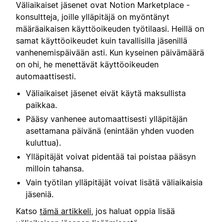
Väliaikaiset jäsenet ovat Notion Marketplace -
konsultteja, joille ylläpitäjä on myöntänyt
määräaikaisen käyttöoikeuden työtilaasi. Heillä on
samat käyttöoikeudet kuin tavallisilla jäsenillä
vanhenemispäivään asti. Kun kyseinen päivämäärä
on ohi, he menettävät käyttöoikeuden
automaattisesti.
Väliaikaiset jäsenet eivät käytä maksullista
paikkaa.
Pääsy vanhenee automaattisesti ylläpitäjän
asettamana päivänä (enintään yhden vuoden
kuluttua).
Ylläpitäjät voivat pidentää tai poistaa pääsyn
milloin tahansa.
Vain työtilan ylläpitäjät voivat lisätä väliaikaisia
jäseniä.
Katso
tämä artikkeli
, jos haluat oppia lisää