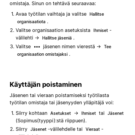
omistaja. Sinun on tehtävä seuraavaa:
Avaa työtilan vaihtaja ja valitse
Hallitse
.
organisaatiota
Valitse organisaation asetuksista
-
Ihmiset
välilehti →
.
Hallitse jäseniä
Valitse
jäsenen nimen vierestä →
•••
Tee
.
organisaation omistajaksi
Käyttäjän poistaminen
Jäsenen tai vieraan poistamiseksi työtilasta
työtilan omistaja tai jäsenyyden ylläpitäjä voi:
Siirry kohtaan
→
tai
Asetukset
Ihmiset
Jäsenet
(Sopimus(tyyppi):stä riippuen).
Siirry
-välilehdelle tai
-
Jäsenet
Vieraat