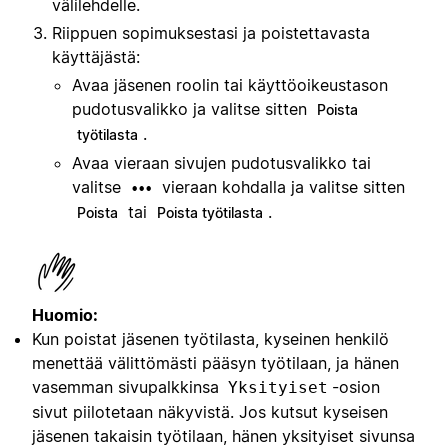
välilehdelle.
Riippuen sopimuksestasi ja poistettavasta
käyttäjästä:
Avaa jäsenen roolin tai käyttöoikeustason
pudotusvalikko ja valitse sitten
Poista
.
työtilasta
Avaa vieraan sivujen pudotusvalikko tai
valitse
vieraan kohdalla ja valitse sitten
•••
tai
.
Poista
Poista työtilasta
Huomio:
Kun poistat jäsenen työtilasta, kyseinen henkilö
menettää välittömästi pääsyn työtilaan, ja hänen
vasemman sivupalkkinsa
-osion
Yksityiset
sivut piilotetaan näkyvistä. Jos kutsut kyseisen
jäsenen takaisin työtilaan, hänen yksityiset sivunsa