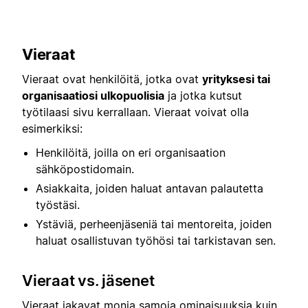
Vieraat
Vieraat ovat henkilöitä, jotka ovat
yrityksesi tai
organisaatiosi ulkopuolisia
ja jotka kutsut
työtilaasi sivu kerrallaan. Vieraat voivat olla
esimerkiksi:
Henkilöitä, joilla on eri organisaation
sähköpostidomain.
Asiakkaita, joiden haluat antavan palautetta
työstäsi.
Ystäviä, perheenjäseniä tai mentoreita, joiden
haluat osallistuvan työhösi tai tarkistavan sen.
Vieraat vs. jäsenet
Vieraat jakavat monia samoja ominaisuuksia kuin