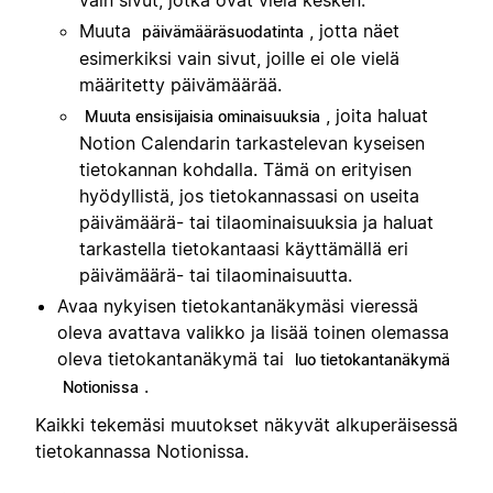
Muuta
, jotta näet
päivämääräsuodatinta
esimerkiksi vain sivut, joille ei ole vielä
määritetty päivämäärää.
, joita haluat
Muuta ensisijaisia ominaisuuksia
Notion Calendarin tarkastelevan kyseisen
tietokannan kohdalla. Tämä on erityisen
hyödyllistä, jos tietokannassasi on useita
päivämäärä- tai tilaominaisuuksia ja haluat
tarkastella tietokantaasi käyttämällä eri
päivämäärä- tai tilaominaisuutta.
Avaa nykyisen tietokantanäkymäsi vieressä
oleva avattava valikko ja lisää toinen olemassa
oleva tietokantanäkymä tai
luo tietokantanäkymä
.
Notionissa
Kaikki tekemäsi muutokset näkyvät alkuperäisessä
tietokannassa Notionissa.