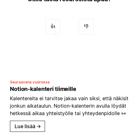
👍
👎
Seuraavana vuorossa
Notion-kalenteri tiimeille
Kalentereita ei tarvitse jakaa vain siksi, että näkisit
jonkun aikataulun. Notion-kalenterin avulla löydät
hetkessä aikaa yhteistyölle tai yhteydenpidolle 👀
Lue lisää
→