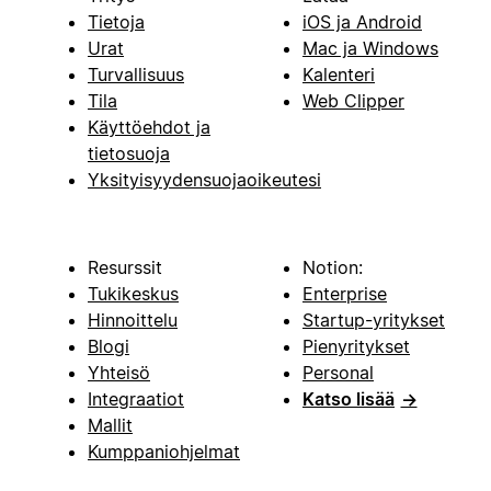
Tietoja
iOS ja Android
Urat
Mac ja Windows
Turvallisuus
Kalenteri
Tila
Web Clipper
Käyttöehdot ja
tietosuoja
Yksityisyydensuojaoikeutesi
Resurssit
Notion:
Tukikeskus
Enterprise
Hinnoittelu
Startup-yritykset
Blogi
Pienyritykset
Yhteisö
Personal
Integraatiot
Katso lisää
→
Mallit
Kumppaniohjelmat