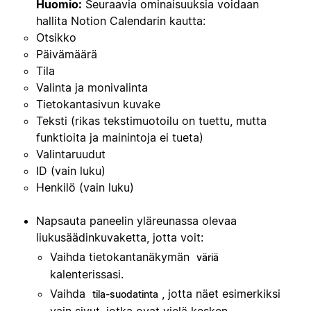
Huomio:
Seuraavia ominaisuuksia voidaan
hallita Notion Calendarin kautta:
Otsikko
Päivämäärä
Tila
Valinta ja monivalinta
Tietokantasivun kuvake
Teksti (rikas tekstimuotoilu on tuettu, mutta
funktioita ja mainintoja ei tueta)
Valintaruudut
ID (vain luku)
Henkilö (vain luku)
Napsauta paneelin yläreunassa olevaa
liukusäädinkuvaketta, jotta voit:
Vaihda tietokantanäkymän
väriä
kalenterissasi.
Vaihda
, jotta näet esimerkiksi
tila-suodatinta
vain sivut, jotka ovat vielä kesken.