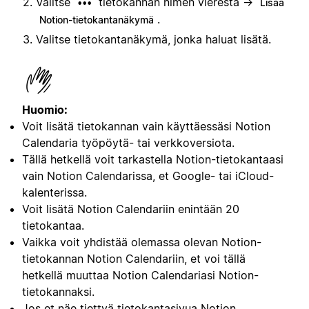
Valitse
tietokannan nimen vierestä →
•••
Lisää
.
Notion-tietokantanäkymä
Valitse tietokantanäkymä, jonka haluat lisätä.
Huomio:
Voit lisätä tietokannan vain käyttäessäsi Notion
Calendaria työpöytä- tai verkkoversiota.
Tällä hetkellä voit tarkastella Notion-tietokantaasi
vain Notion Calendarissa, et Google- tai iCloud-
kalenterissa.
Voit lisätä Notion Calendariin enintään 20
tietokantaa.
Vaikka voit yhdistää olemassa olevan Notion-
tietokannan Notion Calendariin, et voi tällä
hetkellä muuttaa Notion Calendariasi Notion-
tietokannaksi.
Jos et näe tiettyä tietokantasivua Notion