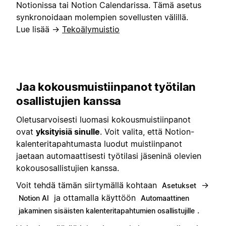
Notionissa tai Notion Calendarissa. Tämä asetus
synkronoidaan molempien sovellusten välillä.
Lue lisää →
Tekoälymuistio
Jaa kokousmuistiinpanot työtilan
osallistujien kanssa
Oletusarvoisesti luomasi kokousmuistiinpanot
ovat
yksityisiä sinulle
. Voit valita, että Notion-
kalenteritapahtumasta luodut muistiinpanot
jaetaan automaattisesti työtilasi jäseninä olevien
kokousosallistujien kanssa.
Voit tehdä tämän siirtymällä kohtaan
→
Asetukset
ja ottamalla käyttöön
Notion AI
Automaattinen
.
jakaminen sisäisten kalenteritapahtumien osallistujille