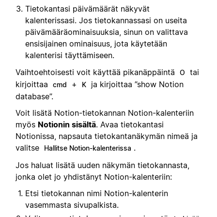
Tietokantasi päivämäärät näkyvät
kalenterissasi. Jos tietokannassasi on useita
päivämääräominaisuuksia, sinun on valittava
ensisijainen ominaisuus, jota käytetään
kalenterisi täyttämiseen.
Vaihtoehtoisesti voit käyttää pikanäppäintä
tai
O
kirjoittaa
+
ja kirjoittaa ”show Notion
cmd
K
database”.
Voit lisätä Notion-tietokannan Notion-kalenteriin
myös
Notionin sisältä
. Avaa tietokantasi
Notionissa, napsauta tietokantanäkymän nimeä ja
valitse
.
Hallitse Notion-kalenterissa
Jos haluat lisätä uuden näkymän tietokannasta,
jonka olet jo yhdistänyt Notion-kalenteriin:
Etsi tietokannan nimi Notion-kalenterin
vasemmasta sivupalkista.