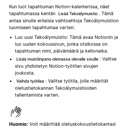
Kun luot tapahtuman Notion-kalenterissa, näet
tapahtumassa kentän
. Tämä
Lisää Tekoälymuistio
antaa sinulle erilaisia vaihtoehtoja Tekoälymuistion
luomiseen tapahtumaa varten:
Luo uusi Tekoälymuistio: Tämä avaa Notionin ja
luo uuden kokoussivun, jonka otsikossa on
tapahtuman nimi, päivämäärä ja kellonaika.
: Valitse
Lisää muistiinpano olemassa olevalle sivulle
sivu yhdistetyn Notion-työtilan sivujen
joukosta.
: Valitse työtila, jolle määrität
Vaihda työtilaa
oletustietokannan Tekoälymuistioiden
tallentamista varten.
Huomio:
Voit määrittää oletuskokoustietokantasi