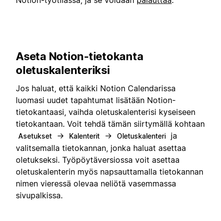
Notion-työtilassa, ja se voidaan
palauttaa
.
Aseta Notion-tietokanta
oletuskalenteriksi
Jos haluat, että kaikki Notion Calendarissa
luomasi uudet tapahtumat lisätään Notion-
tietokantaasi, vaihda oletuskalenterisi kyseiseen
tietokantaan. Voit tehdä tämän siirtymällä kohtaan
→
→
ja
Asetukset
Kalenterit
Oletuskalenteri
valitsemalla tietokannan, jonka haluat asettaa
oletukseksi. Työpöytäversiossa voit asettaa
oletuskalenterin myös napsauttamalla tietokannan
nimen vieressä olevaa neliötä vasemmassa
sivupalkissa.