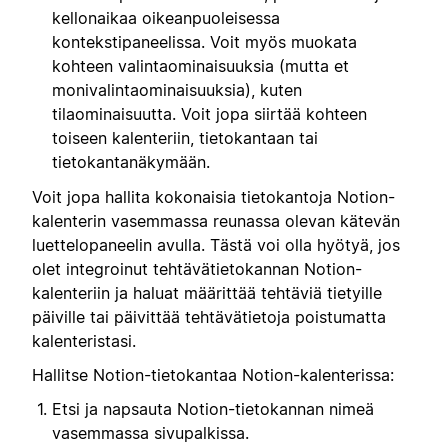
kellonaikaa oikeanpuoleisessa
kontekstipaneelissa. Voit myös muokata
kohteen valintaominaisuuksia (mutta et
monivalintaominaisuuksia), kuten
tilaominaisuutta. Voit jopa siirtää kohteen
toiseen kalenteriin, tietokantaan tai
tietokantanäkymään.
Voit jopa hallita kokonaisia tietokantoja Notion-
kalenterin vasemmassa reunassa olevan kätevän
luettelopaneelin avulla. Tästä voi olla hyötyä, jos
olet integroinut tehtävätietokannan Notion-
kalenteriin ja haluat määrittää tehtäviä tietyille
päiville tai päivittää tehtävätietoja poistumatta
kalenteristasi.
Hallitse Notion-tietokantaa Notion-kalenterissa:
Etsi ja napsauta Notion-tietokannan nimeä
vasemmassa sivupalkissa.