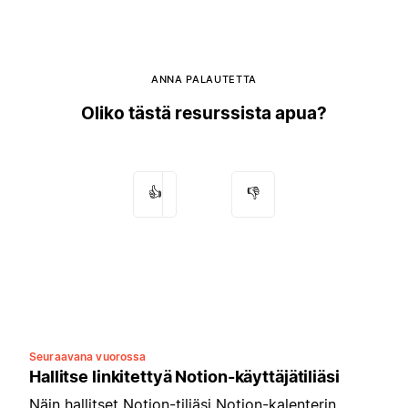
ANNA PALAUTETTA
Oliko tästä resurssista apua?
👍
👎
Seuraavana vuorossa
Hallitse linkitettyä Notion-käyttäjätiliäsi
Näin hallitset Notion-tiliäsi Notion-kalenterin