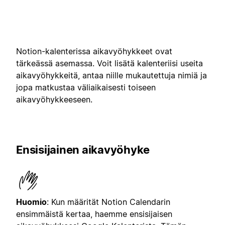
Notion-kalenterissa aikavyöhykkeet ovat
tärkeässä asemassa. Voit lisätä kalenteriisi useita
aikavyöhykkeitä, antaa niille mukautettuja nimiä ja
jopa matkustaa väliaikaisesti toiseen
aikavyöhykkeeseen.
Ensisijainen aikavyöhyke
Huomio
: Kun määrität Notion Calendarin
ensimmäistä kertaa, haemme ensisijaisen