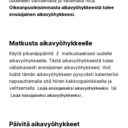
uudelleen valitsemalla ja vetämällä niitä.
Oikeanpuoleisimmasta aikavyöhykkeestä tulee
ensisijainen aikavyöhykkeesi.
Matkusta aikavyöhykkeelle
Käytä pikanäppäintä
matkustaaksesi uudelle
Z
aikavyöhykkeelle. Tästä aikavyöhykkeestä tulee
väliaikaisesti ensisijainen aikavyöhykkeesi. Voit
lisätä tämän aikavyöhykkeen pysyvästi kalenteriisi
napsauttamalla sitä hiiren kakkospainikkeella ja
valitsemalla
tai
Lisää ensisijaiseksi aikavyöhykkeeksi
.
Lisää toissijaiseksi aikavyöhykkeeksi
Päivitä aikavyöhykkeet