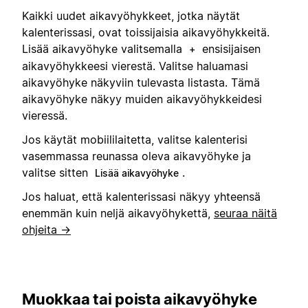
Kaikki uudet aikavyöhykkeet, jotka näytät
kalenterissasi, ovat toissijaisia aikavyöhykkeitä.
Lisää aikavyöhyke valitsemalla
ensisijaisen
+
aikavyöhykkeesi vierestä. Valitse haluamasi
aikavyöhyke näkyviin tulevasta listasta. Tämä
aikavyöhyke näkyy muiden aikavyöhykkeidesi
vieressä.
Jos käytät mobiililaitetta, valitse kalenterisi
vasemmassa reunassa oleva aikavyöhyke ja
valitse sitten
.
Lisää aikavyöhyke
Jos haluat, että kalenterissasi näkyy yhteensä
enemmän kuin neljä aikavyöhykettä,
seuraa näitä
ohjeita →
Muokkaa tai poista aikavyöhyke