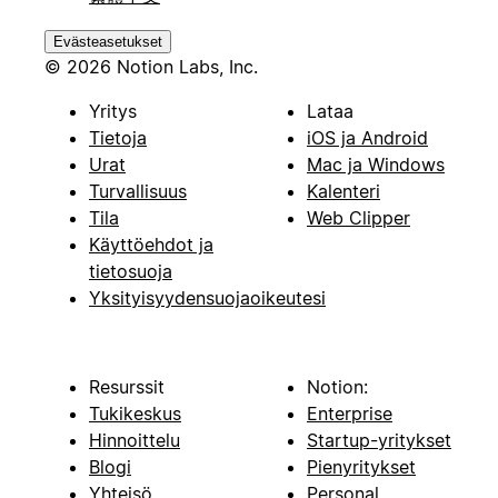
Evästeasetukset
© 2026 Notion Labs, Inc.
Yritys
Lataa
Tietoja
iOS ja Android
Urat
Mac ja Windows
Turvallisuus
Kalenteri
Tila
Web Clipper
Käyttöehdot ja
tietosuoja
Yksityisyydensuojaoikeutesi
Resurssit
Notion:
Tukikeskus
Enterprise
Hinnoittelu
Startup-yritykset
Blogi
Pienyritykset
Yhteisö
Personal