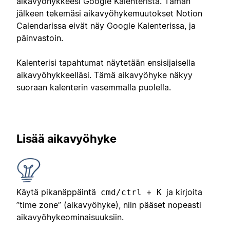
aikavyöhykkeesi Google Kalenterista. Tämän
jälkeen tekemäsi aikavyöhykemuutokset Notion
Calendarissa eivät näy Google Kalenterissa, ja
päinvastoin.
Kalenterisi tapahtumat näytetään ensisijaisella
aikavyöhykkeelläsi. Tämä aikavyöhyke näkyy
suoraan kalenterin vasemmalla puolella.
Lisää aikavyöhyke
Käytä pikanäppäintä
+
ja kirjoita
cmd/ctrl
K
”time zone” (aikavyöhyke), niin pääset nopeasti
aikavyöhykeominaisuuksiin.