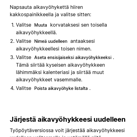
Napsauta aikavyöhykettä hiiren
kakkospainikkeella ja valitse sitten:
Valitse
korvataksesi sen toisella
Muuta
aikavyöhykkeellä.
Valitse
antaaksesi
Nimeä uudelleen
aikavyöhykkeellesi toisen nimen.
Valitse
.
Aseta ensisijaiseksi aikavyöhykkeeksi
Tämä siirtää kyseisen aikavyöhykkeen
lähimmäksi kalenteriasi ja siirtää muut
aikavyöhykkeet vasemmalle.
Valitse
.
Poista aikavyöhyke listalta
Järjestä aikavyöhykkeesi uudelleen
Työpöytäversiossa voit järjestää aikavyöhykkeesi