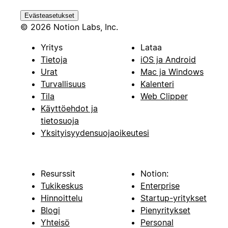
Evästeasetukset
© 2026 Notion Labs, Inc.
Yritys
Lataa
Tietoja
iOS ja Android
Urat
Mac ja Windows
Turvallisuus
Kalenteri
Tila
Web Clipper
Käyttöehdot ja
tietosuoja
Yksityisyydensuojaoikeutesi
Resurssit
Notion:
Tukikeskus
Enterprise
Hinnoittelu
Startup-yritykset
Blogi
Pienyritykset
Yhteisö
Personal