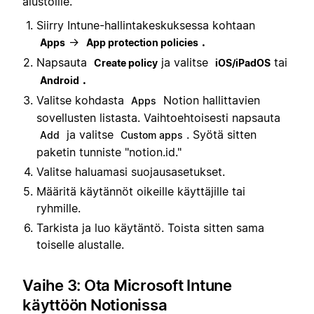
alustoille.
Siirry Intune-hallintakeskuksessa kohtaan
→
.
Apps
App protection policies
Napsauta
ja valitse
tai
Create policy
iOS/iPadOS
.
Android
Valitse kohdasta
Notion
hallittavien
Apps
sovellusten listasta. Vaihtoehtoisesti napsauta
ja valitse
. Syötä sitten
Add
Custom apps
paketin tunniste "notion.id."
Valitse haluamasi suojausasetukset.
Määritä käytännöt oikeille käyttäjille tai
ryhmille.
Tarkista ja luo käytäntö. Toista sitten sama
toiselle alustalle.
Vaihe 3: Ota Microsoft Intune
käyttöön Notionissa