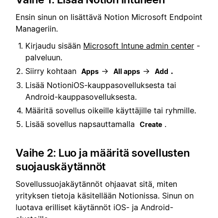
Ensin sinun on lisättävä Notion Microsoft Endpoint
Manageriin.
Kirjaudu sisään
Microsoft Intune admin center
-
palveluun.
Siirry kohtaan
→
→
.
Apps
All apps
Add
Lisää Notion
iOS-kauppasovelluksesta tai
Android-kauppasovelluksesta.
Määritä sovellus oikeille käyttäjille tai ryhmille.
Lisää sovellus napsauttamalla
.
Create
Vaihe 2: Luo ja määritä sovellusten
suojauskäytännöt
Sovellussuojakäytännöt ohjaavat sitä, miten
yrityksen tietoja käsitellään Notionissa. Sinun on
luotava erilliset käytännöt iOS- ja Android-