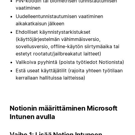
PIN-koodin tai biometrisen tunnistautumisen
vaatiminen
Uudelleentunnistautumisen vaatiminen
aikakatkaisun jälkeen
Ehdolliset käynnistystarkistukset
(käyttöjärjestelmän vähimmäisversio,
sovellusversio, offline-käytön siirtymäaika tai
estetyt rootatut/jailbreakatut laitteet)
Valikoiva pyyhintä (poista työtiedot Notionista)
Estä useat käyttäjätilit (rajoita yhteen työtilaan
kerrallaan hallituissa laitteissa)
Notionin määrittäminen Microsoft
Intunen avulla
Vaihe 1: Lisää Notion Intuneen