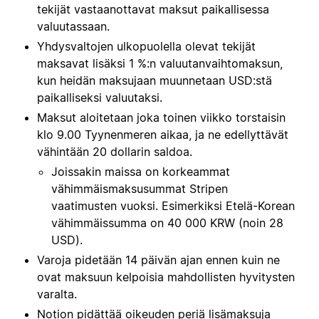
tekijät vastaanottavat maksut paikallisessa
valuutassaan.
Yhdysvaltojen ulkopuolella olevat tekijät
maksavat lisäksi 1 %:n valuutanvaihtomaksun,
kun heidän maksujaan muunnetaan USD:stä
paikalliseksi valuutaksi.
Maksut aloitetaan joka toinen viikko torstaisin
klo 9.00 Tyynenmeren aikaa, ja ne edellyttävät
vähintään 20 dollarin saldoa.
Joissakin maissa on korkeammat
vähimmäismaksusummat Stripen
vaatimusten vuoksi. Esimerkiksi Etelä-Korean
vähimmäissumma on 40 000 KRW (noin 28
USD).
Varoja pidetään 14 päivän ajan ennen kuin ne
ovat maksuun kelpoisia mahdollisten hyvitysten
varalta.
Notion pidättää oikeuden periä lisämaksuja