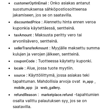
: Onko asiakas antanut
customerOptInEmail
suostumuksensa sähköpostiosoitteensa
jakamiseen, jos se on saatavilla.
: Alennettu hinta ennen veroa
discountedPrice
kuponkia käytettäessä, sentteinä.
: Maksusta peritty vero tai
taxAmount
arvonlisävero, sentteinä.
: Myyjälle maksettu summa
sellerTransferAmount
kulujen ja verojen jälkeen, sentteinä.
: Tuotteessa käytetty kuponki.
couponCode
: Alue, jossa tuote myytiin.
locale
: Käyttöliittymä, jossa asiakas teki
source
tapahtuman. Mahdollisia arvoja ovat
,
in_app
ja
mobile_app
web_gallery.
:
-tapahtumien
refundReason
marketplace.refund
osalta valittu palautuksen syy, jos se on
saatavilla.