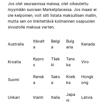
Jos olet seuraavissa maissa, olet oikeutettu
myymään suoraan Marketplacessa. Jos maasi ei
ole kelpoinen, voit silti listata maksullisen mallin,
mutta sen on linkitettävä kolmannen osapuolen
sivustolle maksua varten.
Itävalt
Belgi
Bulg
Australia
Kanada
a
a
aria
Kypro
Tšek
Tans
Kroatia
Viro
s
ki
ka
Ransk
Saks
Kreik
Hongk
Suomi
a
a
ka
ong
Japa
Unkari
Irlanti
Italia
Latvia
ni