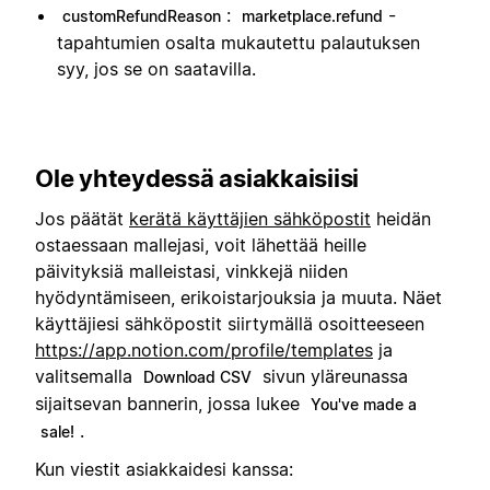
:
-
customRefundReason
marketplace.refund
tapahtumien osalta mukautettu palautuksen
syy, jos se on saatavilla.
Ole yhteydessä asiakkaisiisi
Jos päätät
kerätä käyttäjien sähköpostit
heidän
ostaessaan mallejasi, voit lähettää heille
päivityksiä malleistasi, vinkkejä niiden
hyödyntämiseen, erikoistarjouksia ja muuta. Näet
käyttäjiesi sähköpostit siirtymällä osoitteeseen
https://app.notion.com/profile/templates
ja
valitsemalla
sivun yläreunassa
Download CSV
sijaitsevan bannerin, jossa lukee
You've made a
.
sale!
Kun viestit asiakkaidesi kanssa: