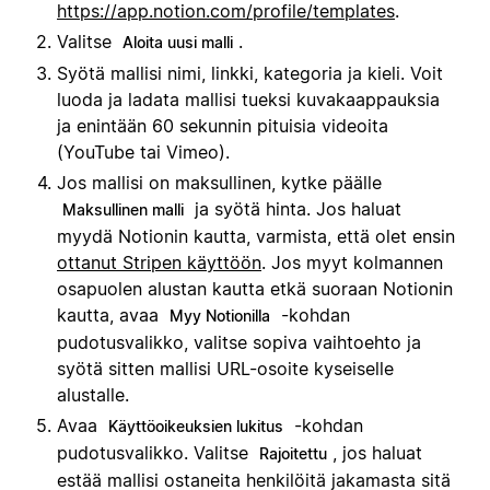
https://app.notion.com/profile/templates
.
Valitse
.
Aloita uusi malli
Syötä mallisi nimi, linkki, kategoria ja kieli. Voit
luoda ja ladata mallisi tueksi kuvakaappauksia
ja enintään 60 sekunnin pituisia videoita
(YouTube tai Vimeo).
Jos mallisi on maksullinen, kytke päälle
ja syötä hinta. Jos haluat
Maksullinen malli
myydä Notionin kautta, varmista, että olet ensin
ottanut Stripen käyttöön
. Jos myyt kolmannen
osapuolen alustan kautta etkä suoraan Notionin
kautta, avaa
-kohdan
Myy Notionilla
pudotusvalikko, valitse sopiva vaihtoehto ja
syötä sitten mallisi URL-osoite kyseiselle
alustalle.
Avaa
-kohdan
Käyttöoikeuksien lukitus
pudotusvalikko. Valitse
, jos haluat
Rajoitettu
estää mallisi ostaneita henkilöitä jakamasta sitä