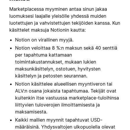
Marketplacessa myyminen antaa sinun jakaa
luomuksesi laajalle yleisölle yhdessä muiden
luotettujen ja vahvistettujen tekijöiden kanssa. Kun
käsittelet maksuja Notionin kautta:
Notion on virallinen myyjä.
Notion veloittaa 8 %:n maksun sekä 40 senttiä
per tapahtuma kattamaan
toimintakustannukset, mukaan lukien
maksunkäsittelyn, ostotuen, hyvitysten
käsittelyn ja petosten seurannan.
Notion käsittelee alueellisen myyntiveron tai
ALV:n osana jokaista tapahtumaa. Tekijät ovat
kuitenkin itse vastuussa marketplace-tuloihinsa
liittyvien tuloverojen ilmoittamisesta ja
maksamisesta.
Kaikki mallien myynnit tapahtuvat USD-
määräisinä. Yhdysvaltojen ulkopuolella olevat