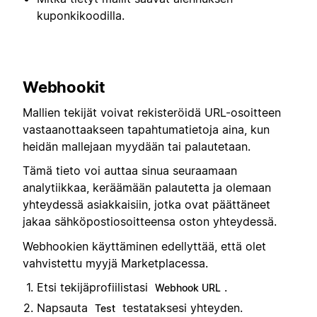
kuponkikoodilla.
Webhookit
Mallien tekijät voivat rekisteröidä URL-osoitteen
vastaanottaakseen tapahtumatietoja aina, kun
heidän mallejaan myydään tai palautetaan.
Tämä tieto voi auttaa sinua seuraamaan
analytiikkaa, keräämään palautetta ja olemaan
yhteydessä asiakkaisiin, jotka ovat päättäneet
jakaa sähköpostiosoitteensa oston yhteydessä.
Webhookien käyttäminen edellyttää, että olet
vahvistettu myyjä Marketplacessa.
Etsi tekijäprofiilistasi
.
Webhook URL
Napsauta
testataksesi yhteyden.
Test