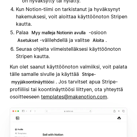
on hyväksytty tai hylätty.
Kun Notion-tiimi on tarkistanut ja hyväksynyt
hakemuksesi, voit aloittaa käyttöönoton Stripen
kautta.
Palaa
-osioon
Myy malleja Notionin avulla
-välilehdellä ja valitse
.
Asetukset
Aloita
Seuraa ohjeita viimeistelläksesi käyttöönoton
Stripen kautta.
Kun olet saanut käyttöönoton valmiiksi, voit palata
tälle samalle sivulle ja käyttää
Stripe-
. Jos tarvitset apua Stripe-
myyjäkoontinäyttöösi
profiiliisi tai koontinäyttöösi liittyen, ota yhteyttä
osoitteeseen
templates@makenotion.com
.