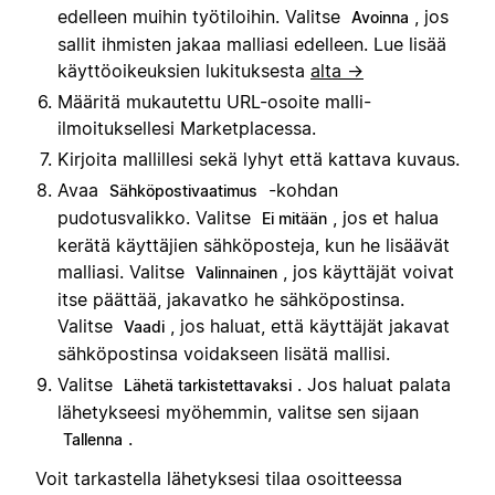
edelleen muihin työtiloihin. Valitse
, jos
Avoinna
sallit ihmisten jakaa malliasi edelleen. Lue lisää
käyttöoikeuksien lukituksesta
alta →
Määritä mukautettu URL-osoite malli-
ilmoituksellesi Marketplacessa.
Kirjoita mallillesi sekä lyhyt että kattava kuvaus.
Avaa
-kohdan
Sähköpostivaatimus
pudotusvalikko. Valitse
, jos et halua
Ei mitään
kerätä käyttäjien sähköposteja, kun he lisäävät
malliasi. Valitse
, jos käyttäjät voivat
Valinnainen
itse päättää, jakavatko he sähköpostinsa.
Valitse
, jos haluat, että käyttäjät jakavat
Vaadi
sähköpostinsa voidakseen lisätä mallisi.
Valitse
. Jos haluat palata
Lähetä tarkistettavaksi
lähetykseesi myöhemmin, valitse sen sijaan
.
Tallenna
Voit tarkastella lähetyksesi tilaa osoitteessa