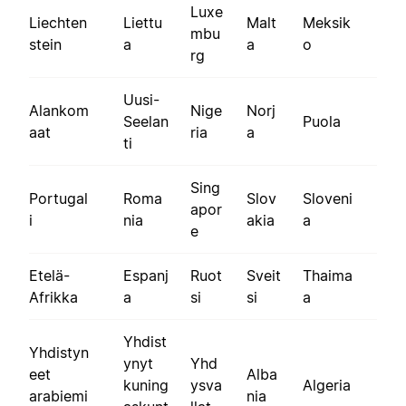
Luxe
Liechten
Liettu
Malt
Meksik
mbu
stein
a
a
o
rg
Uusi-
Alankom
Nige
Norj
Seelan
Puola
aat
ria
a
ti
Sing
Portugal
Roma
Slov
Sloveni
apor
i
nia
akia
a
e
Etelä-
Espanj
Ruot
Sveit
Thaima
Afrikka
a
si
si
a
Yhdist
Yhdistyn
ynyt
Yhd
eet
Alba
kuning
ysva
Algeria
arabiemi
nia