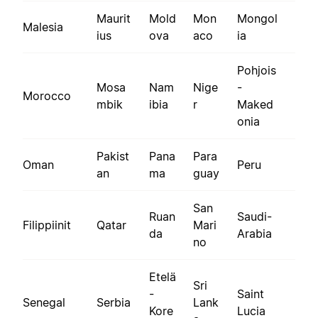
Maurit
Mold
Mon
Mongol
Malesia
ius
ova
aco
ia
Pohjois
Mosa
Nam
Nige
-
Morocco
mbik
ibia
r
Maked
onia
Pakist
Pana
Para
Oman
Peru
an
ma
guay
San
Ruan
Saudi-
Filippiinit
Qatar
Mari
da
Arabia
no
Etelä
Sri
-
Saint
Senegal
Serbia
Lank
Kore
Lucia