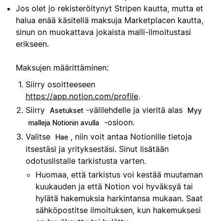
Jos olet jo rekisteröitynyt Stripen kautta, mutta et
halua enää käsitellä maksuja Marketplacen kautta,
sinun on muokattava jokaista malli-ilmoitustasi
erikseen.
Maksujen määrittäminen:
Siirry osoitteeseen
https://app.notion.com/profile
.
Siirry
-välilehdelle ja vieritä alas
Asetukset
Myy
-osioon.
malleja Notionin avulla
Valitse
, niin voit antaa Notionille tietoja
Hae
itsestäsi ja yrityksestäsi. Sinut lisätään
odotuslistalle tarkistusta varten.
Huomaa, että tarkistus voi kestää muutaman
kuukauden ja että Notion voi hyväksyä tai
hylätä hakemuksia harkintansa mukaan. Saat
sähköpostitse ilmoituksen, kun hakemuksesi