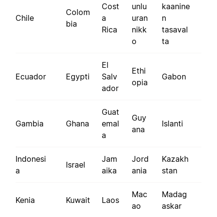
Cost
unlu
kaanine
Colom
Chile
a
uran
n
bia
Rica
nikk
tasaval
o
ta
El
Ethi
Ecuador
Egypti
Salv
Gabon
opia
ador
Guat
Guy
Gambia
Ghana
emal
Islanti
ana
a
Indonesi
Jam
Jord
Kazakh
Israel
a
aika
ania
stan
Mac
Madag
Kenia
Kuwait
Laos
ao
askar