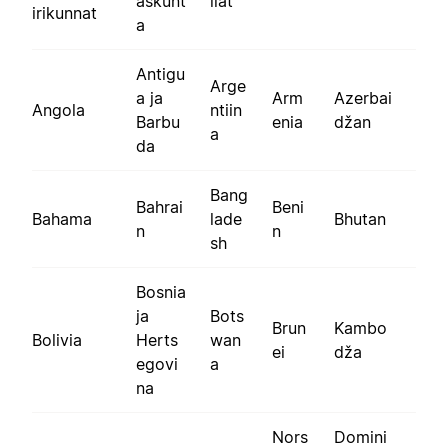
askunt
llat
irikunnat
a
Antigu
Arge
a ja
Arm
Azerbai
Angola
ntiin
Barbu
enia
džan
a
da
Bang
Bahrai
Beni
Bahama
lade
Bhutan
n
n
sh
Bosnia
ja
Bots
Brun
Kambo
Bolivia
Herts
wan
ei
dža
egovi
a
na
Nors
Domini