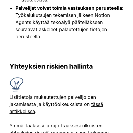
Palvelijat voivat toimia vastauksen perusteella
:
Työkalukutsujen tekemisen jälkeen Notion
Agents käyttää tekoälyä päätelläkseen
seuraavat askeleet palautettujen tietojen
perusteella.
Yhteyksien riskien hallinta
Lisätietoja mukautettujen palvelijoiden
jakamisesta ja käyttöoikeuksista on
tässä
artikkelissa
.
Ymmärtääksesi ja rajoittaaksesi ulkoisten
yhteyksien riskejä paremmin, suosittelemme