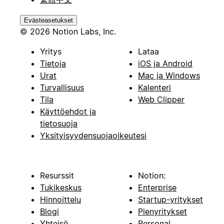
Evästeasetukset
© 2026 Notion Labs, Inc.
Yritys
Lataa
Tietoja
iOS ja Android
Urat
Mac ja Windows
Turvallisuus
Kalenteri
Tila
Web Clipper
Käyttöehdot ja
tietosuoja
Yksityisyydensuojaoikeutesi
Resurssit
Notion:
Tukikeskus
Enterprise
Hinnoittelu
Startup-yritykset
Blogi
Pienyritykset
Yhteisö
Personal