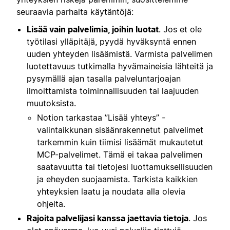
seuraavia parhaita käytäntöjä:
Lisää vain palvelimia, joihin luotat
. Jos et ole
työtilasi ylläpitäjä, pyydä hyväksyntä ennen
uuden yhteyden lisäämistä. Varmista palvelimen
luotettavuus tutkimalla hyvämaineisia lähteitä ja
pysymällä ajan tasalla palveluntarjoajan
ilmoittamista toiminnallisuuden tai laajuuden
muutoksista.
Notion tarkastaa ”Lisää yhteys” -
valintaikkunan sisäänrakennetut palvelimet
tarkemmin kuin tiimisi lisäämät mukautetut
MCP-palvelimet. Tämä ei takaa palvelimen
saatavuutta tai tietojesi luottamuksellisuuden
ja eheyden suojaamista. Tarkista kaikkien
yhteyksien laatu ja noudata alla olevia
ohjeita.
Rajoita palvelijasi kanssa jaettavia tietoja
. Jos