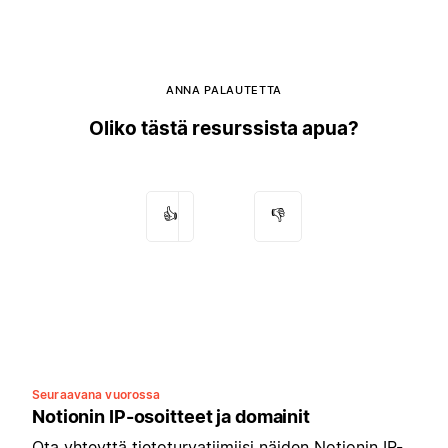
ANNA PALAUTETTA
Oliko tästä resurssista apua?
👍
👎
Seuraavana vuorossa
Notionin IP-osoitteet ja domainit
Ota yhteyttä tietoturvatiimiisi näiden Notionin IP-