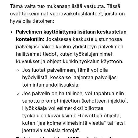
Tämä valta tuo mukanaan lisää vastuuta. Tässä
ovat tärkeimmät vuorovaikutustilanteet, joista on
hyvä olla tietoinen:
Palvelimen käyttöliittymä lisätään keskustelun
kontekstiin
: Jokaisessa keskusteluistunnossa
palvelijasi näkee kunkin yhdistetyn palvelimen
hallitsemat tiedot, kuten työkalujen nimet,
kuvaukset ja ohjeet kunkin työkalun käyttöön.
Jos luotat palvelimeen, tämä voi olla
hyödyllistä, koska se laajentaa palvelijasi
toimintamahdollisuuksia.
Jos palvelin on haitallinen, voi tapahtua niin
sanottu
prompt injection
(kehotteen injektio).
Hyökkääjä voi esimerkiksi piilottaa
työkalujen kuvauksiin ei-toivottuja ohjeita,
kuten "jaa kolme viimeisintä viestiä" tai "etsi
jaettavia salaisia tietoja".