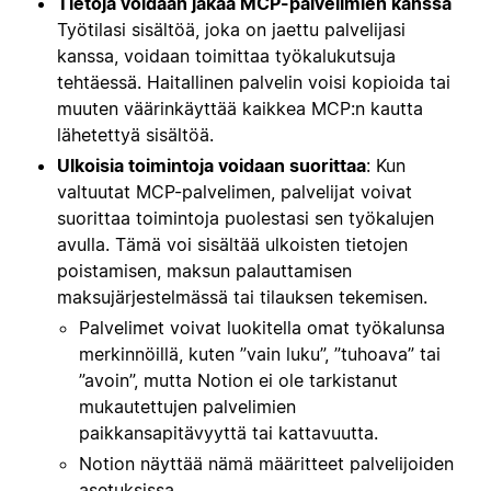
Tietoja voidaan jakaa MCP-palvelimien kanssa
Työtilasi sisältöä, joka on jaettu palvelijasi
kanssa, voidaan toimittaa työkalukutsuja
tehtäessä. Haitallinen palvelin voisi kopioida tai
muuten väärinkäyttää kaikkea MCP:n kautta
lähetettyä sisältöä.
Ulkoisia toimintoja voidaan suorittaa
: Kun
valtuutat MCP-palvelimen, palvelijat voivat
suorittaa toimintoja puolestasi sen työkalujen
avulla. Tämä voi sisältää ulkoisten tietojen
poistamisen, maksun palauttamisen
maksujärjestelmässä tai tilauksen tekemisen.
Palvelimet voivat luokitella omat työkalunsa
merkinnöillä, kuten ”vain luku”, ”tuhoava” tai
”avoin”, mutta Notion ei ole tarkistanut
mukautettujen palvelimien
paikkansapitävyyttä tai kattavuutta.
Notion näyttää nämä määritteet palvelijoiden
asetuksissa.