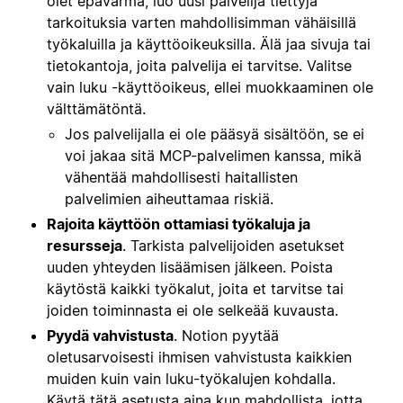
olet epävarma, luo uusi palvelija tiettyjä
tarkoituksia varten mahdollisimman vähäisillä
työkaluilla ja käyttöoikeuksilla. Älä jaa sivuja tai
tietokantoja, joita palvelija ei tarvitse. Valitse
vain luku -käyttöoikeus, ellei muokkaaminen ole
välttämätöntä.
Jos palvelijalla ei ole pääsyä sisältöön, se ei
voi jakaa sitä MCP-palvelimen kanssa, mikä
vähentää mahdollisesti haitallisten
palvelimien aiheuttamaa riskiä.
Rajoita käyttöön ottamiasi työkaluja ja
resursseja
. Tarkista palvelijoiden asetukset
uuden yhteyden lisäämisen jälkeen. Poista
käytöstä kaikki työkalut, joita et tarvitse tai
joiden toiminnasta ei ole selkeää kuvausta.
Pyydä vahvistusta
. Notion pyytää
oletusarvoisesti ihmisen vahvistusta kaikkien
muiden kuin vain luku-työkalujen kohdalla.
Käytä tätä asetusta aina kun mahdollista, jotta