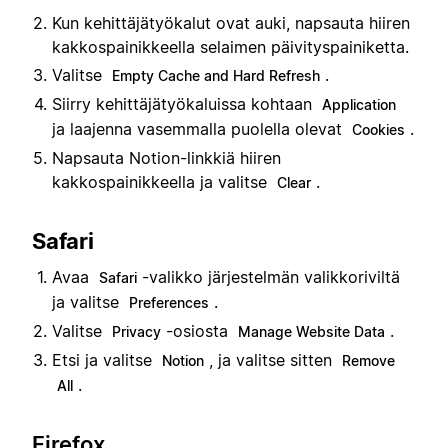
Kun kehittäjätyökalut ovat auki, napsauta hiiren
kakkospainikkeella selaimen päivityspainiketta.
Valitse
.
Empty Cache and Hard Refresh
Siirry kehittäjätyökaluissa kohtaan
Application
ja laajenna vasemmalla puolella olevat
.
Cookies
Napsauta Notion-linkkiä hiiren
kakkospainikkeella ja valitse
.
Clear
Safari
Avaa
-valikko järjestelmän valikkoriviltä
Safari
ja valitse
.
Preferences
Valitse
-osiosta
.
Privacy
Manage Website Data
Etsi ja valitse
, ja valitse sitten
Notion
Remove
.
All
Firefox