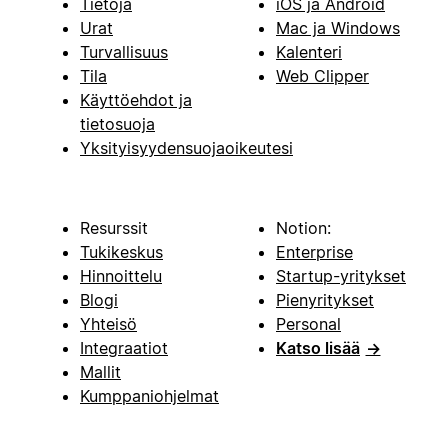
Tietoja
iOS ja Android
Urat
Mac ja Windows
Turvallisuus
Kalenteri
Tila
Web Clipper
Käyttöehdot ja
tietosuoja
Yksityisyydensuojaoikeutesi
Resurssit
Notion:
Tukikeskus
Enterprise
Hinnoittelu
Startup-yritykset
Blogi
Pienyritykset
Yhteisö
Personal
Integraatiot
Katso lisää
→
Mallit
Kumppaniohjelmat