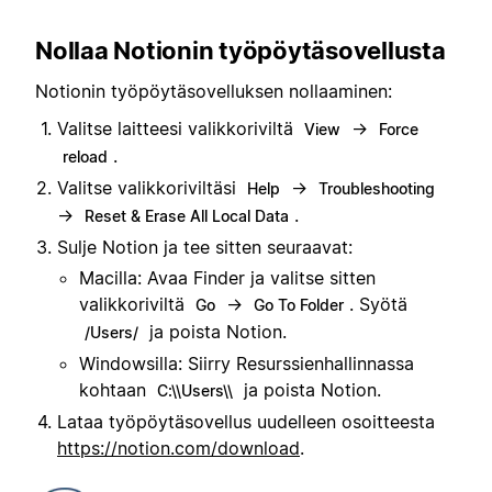
Nollaa Notionin työpöytäsovellusta
Notionin työpöytäsovelluksen nollaaminen:
Valitse laitteesi valikkoriviltä
→
View
Force
.
reload
Valitse valikkoriviltäsi
→
Help
Troubleshooting
→
.
Reset & Erase All Local Data
Sulje Notion ja tee sitten seuraavat:
Macilla: Avaa Finder ja valitse sitten
valikkoriviltä
→
. Syötä
Go
Go To Folder
ja poista Notion.
/Users/
Windowsilla: Siirry Resurssienhallinnassa
kohtaan
ja poista Notion.
C:\\Users\\
Lataa työpöytäsovellus uudelleen osoitteesta
https://notion.com/download
.