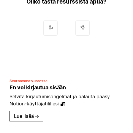
Oliko tästä resurssista apua?
👍
👎
Seuraavana vuorossa
En voi kirjautua sisään
Selvitä kirjautumisongelmat ja palauta pääsy
Notion-käyttäjätilillesi 🔐
Lue lisää
→