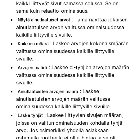
kaikki liittyvät sivut samassa solussa. Se on
sama kuin relaatio-ominaisuus.
: Tämä näyttää jokaisen
Näytä ainutlaatuiset arvot
ainutlaatuisen arvon valitussa ominaisuudessa
kaikille liittyville sivuille.
: Laskee arvojen kokonaismäärän
Kaikkien määrä
valitussa ominaisuudessa kaikille liittyville
sivuille.
: Laskee ei-tyhjien arvojen määrän
Arvojen määrä
valitussa ominaisuudessa kaikille liittyville
sivuille.
: Laskee
Ainutlaatuisten arvojen määrä
ainutlaatuisten arvojen määrän valitussa
ominaisuudessa kaikille liittyville sivuille.
: Laskee liittyvien sivujen määrän,
Laske tyhjät
joissa on valitun ominaisuuden kohdalla tyhjä
arvo. Jos esimerkiksi yhdellä asiakkaan
ostamalla tuotteella ei ollut hintaa ja se oli