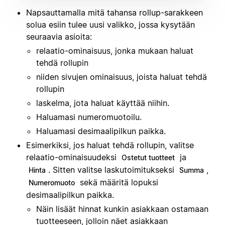
Napsauttamalla mitä tahansa rollup-sarakkeen
solua esiin tulee uusi valikko, jossa kysytään
seuraavia asioita:
relaatio-ominaisuus, jonka mukaan haluat
tehdä rollupin
niiden sivujen ominaisuus, joista haluat tehdä
rollupin
laskelma, jota haluat käyttää niihin.
Haluamasi numeromuotoilu.
Haluamasi desimaalipilkun paikka.
Esimerkiksi, jos haluat tehdä rollupin, valitse
relaatio-ominaisuudeksi
ja
Ostetut tuotteet
. Sitten valitse laskutoimitukseksi
,
Hinta
Summa
sekä määritä lopuksi
Numeromuoto
desimaalipilkun paikka.
Näin lisäät hinnat kunkin asiakkaan ostamaan
tuotteeseen, jolloin näet asiakkaan