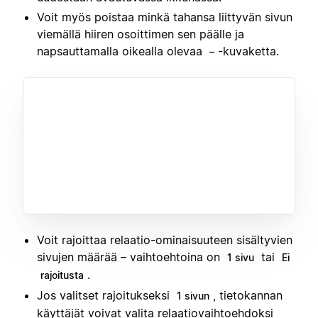
Voit myös poistaa minkä tahansa liittyvän sivun
viemällä hiiren osoittimen sen päälle ja
napsauttamalla oikealla olevaa
-kuvaketta.
–
Voit rajoittaa relaatio-ominaisuuteen sisältyvien
sivujen määrää – vaihtoehtoina on
tai
1 sivu
Ei
.
rajoitusta
Jos valitset rajoitukseksi
, tietokannan
1 sivun
käyttäjät voivat valita relaatiovaihtoehdoksi