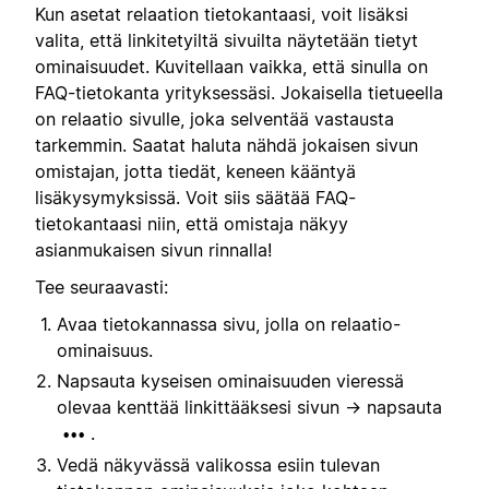
Kun asetat relaation tietokantaasi, voit lisäksi
valita, että linkitetyiltä sivuilta näytetään tietyt
ominaisuudet. Kuvitellaan vaikka, että sinulla on
FAQ-tietokanta yrityksessäsi. Jokaisella tietueella
on relaatio sivulle, joka selventää vastausta
tarkemmin. Saatat haluta nähdä jokaisen sivun
omistajan, jotta tiedät, keneen kääntyä
lisäkysymyksissä. Voit siis säätää FAQ-
tietokantaasi niin, että omistaja näkyy
asianmukaisen sivun rinnalla!
Tee seuraavasti:
Avaa tietokannassa sivu, jolla on relaatio-
ominaisuus.
Napsauta kyseisen ominaisuuden vieressä
olevaa kenttää linkittääksesi sivun → napsauta
.
•••
Vedä näkyvässä valikossa esiin tulevan