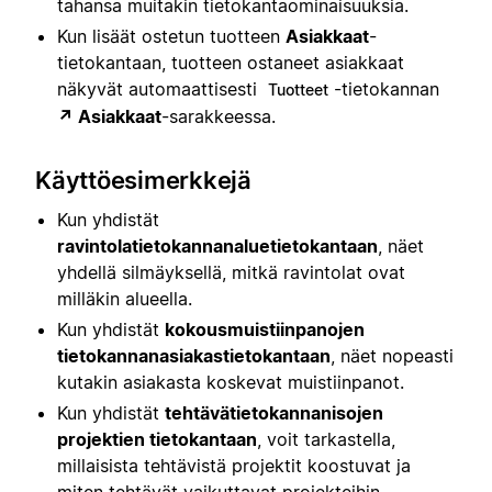
tahansa muitakin tietokantaominaisuuksia.
Kun lisäät ostetun tuotteen
Asiakkaat
-
tietokantaan, tuotteen ostaneet asiakkaat
näkyvät automaattisesti
-tietokannan
Tuotteet
↗ Asiakkaat
-sarakkeessa.
Käyttöesimerkkejä
Kun yhdistät
ravintolatietokannan
aluetietokantaan
, näet
yhdellä silmäyksellä, mitkä ravintolat ovat
milläkin alueella.
Kun yhdistät
kokousmuistiinpanojen
tietokannan
asiakastietokantaan
, näet nopeasti
kutakin asiakasta koskevat muistiinpanot.
Kun yhdistät
tehtävätietokannan
isojen
projektien tietokantaan
, voit tarkastella,
millaisista tehtävistä projektit koostuvat ja
miten tehtävät vaikuttavat projekteihin.