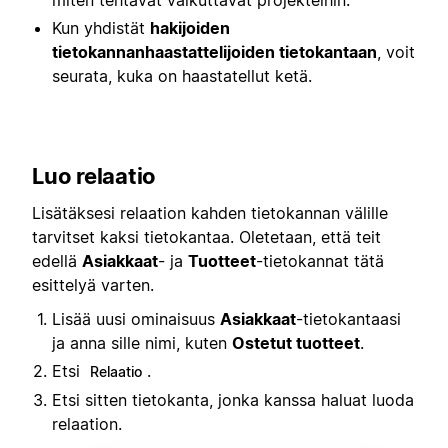
Kun yhdistät
hakijoiden
tietokannan
haastattelijoiden tietokantaan
, voit
seurata, kuka on haastatellut ketä.
Luo relaatio
Lisätäksesi relaation kahden tietokannan välille
tarvitset kaksi tietokantaa. Oletetaan, että teit
edellä
Asiakkaat
- ja
Tuotteet
-tietokannat tätä
esittelyä varten.
Lisää uusi ominaisuus
Asiakkaat
-tietokantaasi
ja anna sille nimi, kuten
Ostetut tuotteet
.
Etsi
.
Relaatio
Etsi sitten tietokanta, jonka kanssa haluat luoda
relaation.