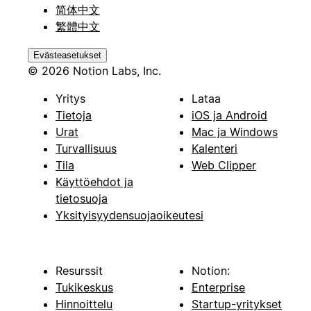
简体中文
繁體中文
Evästeasetukset
© 2026 Notion Labs, Inc.
Yritys
Lataa
Tietoja
iOS ja Android
Urat
Mac ja Windows
Turvallisuus
Kalenteri
Tila
Web Clipper
Käyttöehdot ja
tietosuoja
Yksityisyydensuojaoikeutesi
Resurssit
Notion:
Tukikeskus
Enterprise
Hinnoittelu
Startup-yritykset