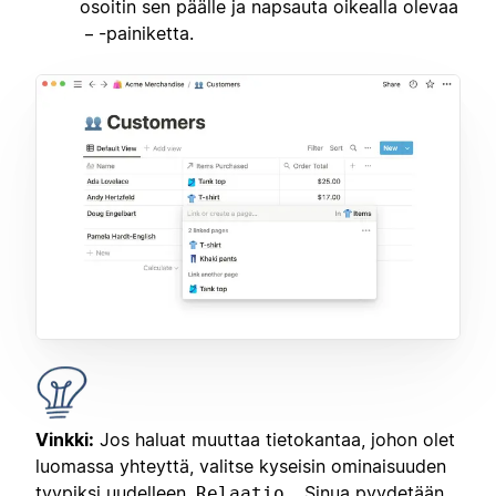
osoitin sen päälle ja napsauta oikealla olevaa
-painiketta.
–
Vinkki:
Jos haluat muuttaa tietokantaa, johon olet
luomassa yhteyttä, valitse kyseisin ominaisuuden
tyypiksi uudelleen
. Sinua pyydetään
Relaatio