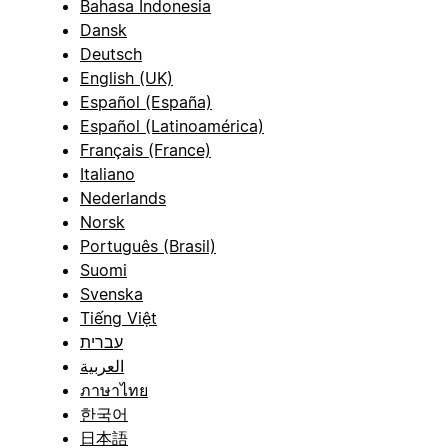
Bahasa Indonesia
Dansk
Deutsch
English (UK)
Español (España)
Español (Latinoamérica)
Français (France)
Italiano
Nederlands
Norsk
Português (Brasil)
Suomi
Svenska
Tiếng Việt
עברית
العربية
ภาษาไทย
한국어
日本語