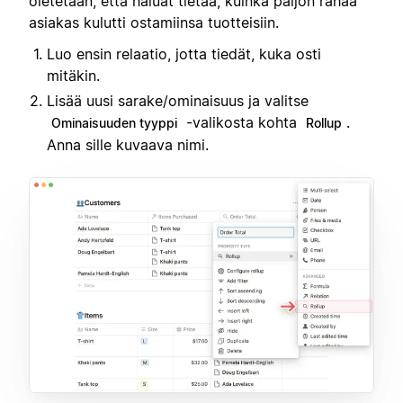
oletetaan, että haluat tietää, kuinka paljon rahaa
asiakas kulutti ostamiinsa tuotteisiin.
Luo ensin relaatio, jotta tiedät, kuka osti
mitäkin.
Lisää uusi sarake/ominaisuus ja valitse
-valikosta kohta
.
Ominaisuuden tyyppi
Rollup
Anna sille kuvaava nimi.