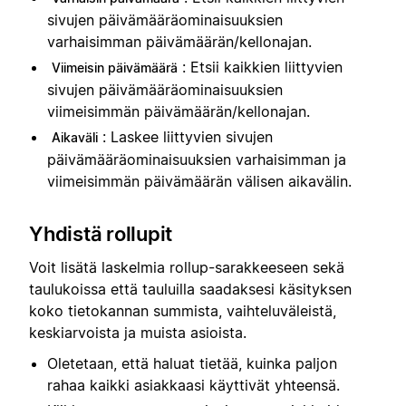
sivujen päivämääräominaisuuksien
varhaisimman päivämäärän/kellonajan.
: Etsii kaikkien liittyvien
Viimeisin päivämäärä
sivujen päivämääräominaisuuksien
viimeisimmän päivämäärän/kellonajan.
: Laskee liittyvien sivujen
Aikaväli
päivämääräominaisuuksien varhaisimman ja
viimeisimmän päivämäärän välisen aikavälin.
Yhdistä rollupit
Voit lisätä laskelmia rollup-sarakkeeseen sekä
taulukoissa että tauluilla saadaksesi käsityksen
koko tietokannan summista, vaihteluväleistä,
keskiarvoista ja muista asioista.
Oletetaan, että haluat tietää, kuinka paljon
rahaa kaikki asiakkaasi käyttivät yhteensä.