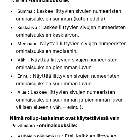
-ominaisuuksille:
Numero
: Laskee liittyvien sivujen numeeristen
Summa
ominaisuuksien summan (kuten edellä).
: Laskee liittyvien sivujen numeeristen
Keskiarvo
ominaisuuksien keskiarvon.
: Näyttää liittyvien sivujen numeeristen
Mediaani
ominaisuuksien mediaanin.
: Näyttää liittyvien sivujen numeeristen
Väh.
ominaisuuksien pienimmän luvun.
: Näyttää liittyvien sivujen numeeristen
Enint.
ominaisuuksien suurimman luvun.
: Laskee liittyvien sivujen numeeristen
Alue
ominaisuuksien suurimman ja pienimmän luvun
välisen alueen (
–
).
väh.
enint.
Nämä rollup-laskelmat ovat käytettävissä vain
-ominaisuuksille:
Päivämäärä
: Etsii kaikkien liittyvien
Varhaisin päivämäärä